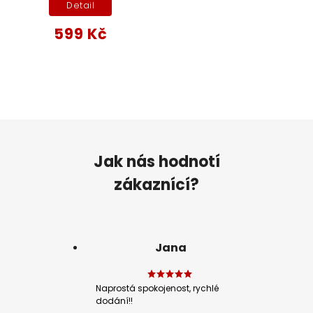
Detail
599 Kč
Jak nás hodnotí
zákaznící?
Jana
Naprostá spokojenost, rychlé
dodání!!