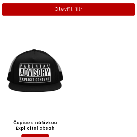
Nejlevnější
Otevřít filtr
Nejdražší
Abecedně
Čepice s nášivkou
Explicitní obsah