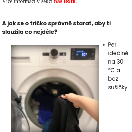
Více informací v sekci
náš textil
.
A jak se o tričko správně starat, aby ti
sloužilo co nejdéle?
Per
ideálně
na 30
°C a
bez
sušičky