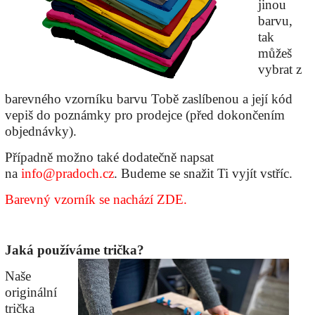
jinou
barvu,
tak
můžeš
vybrat z
barevného vzorníku barvu Tobě zaslíbenou a její kód
vepiš do poznámky pro prodejce (před dokončením
objednávky).
Případně možno také dodatečně napsat
na
info@pradoch.cz
. Budeme se snažit Ti vyjít vstříc.
Barevný vzorník se nachází ZDE.
Jaká používáme trička?
Naše
originální
trička