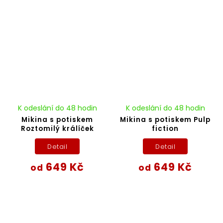
K odeslání do 48 hodin
K odeslání do 48 hodin
Mikina s potiskem
Mikina s potiskem Pulp
Roztomilý králíček
fiction
Detail
Detail
649 Kč
649 Kč
od
od