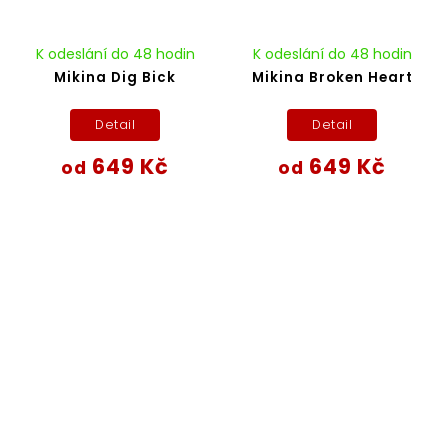
K odeslání do 48 hodin
K odeslání do 48 hodin
Mikina Dig Bick
Mikina Broken Heart
Detail
Detail
649 Kč
649 Kč
od
od