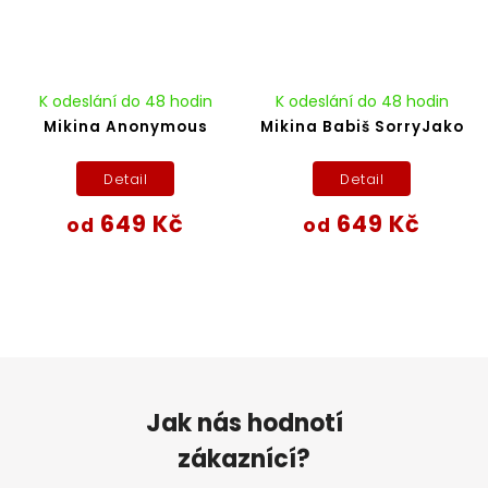
K odeslání do 48 hodin
K odeslání do 48 hodin
Mikina Anonymous
Mikina Babiš SorryJako
Detail
Detail
649 Kč
649 Kč
od
od
Jak nás hodnotí
zákaznící?