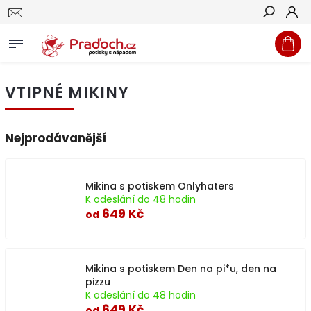
Hledat
VTIPNÉ MIKINY
Nejprodávanější
Mikina s potiskem Onlyhaters
K odeslání do 48 hodin
649 Kč
od
Mikina s potiskem Den na pi*u, den na
pizzu
K odeslání do 48 hodin
649 Kč
od