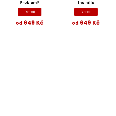
Problem?
the hills
Detail
Detail
649 Kč
649 Kč
od
od