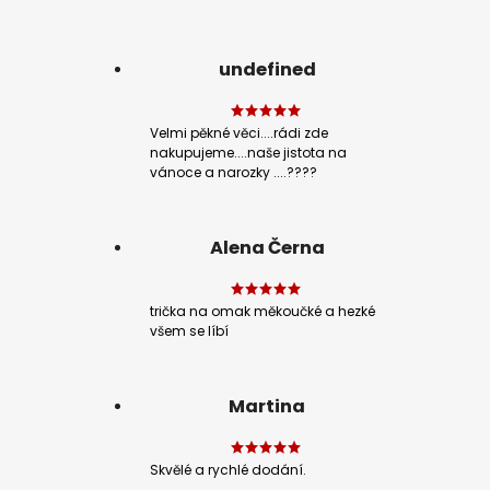
undefined
Velmi pěkné věci....rádi zde
nakupujeme....naše jistota na
vánoce a narozky ....????
Alena Černa
trička na omak měkoučké a hezké
všem se líbí
Martina
Skvělé a rychlé dodání.