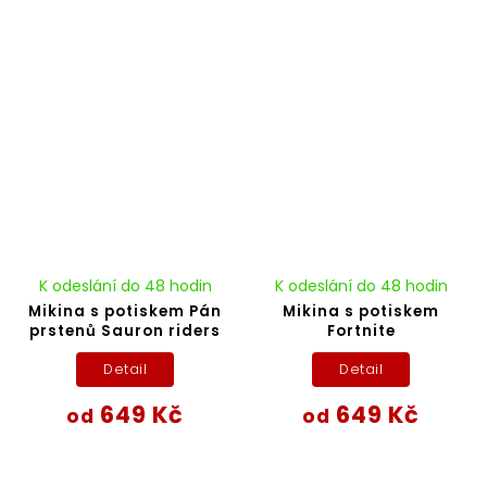
K odeslání do 48 hodin
K odeslání do 48 hodin
Mikina s potiskem Pán
Mikina s potiskem
prstenů Sauron riders
Fortnite
Detail
Detail
649 Kč
649 Kč
od
od