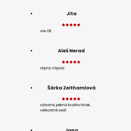
Jita
vše OK
Aleš Nerad
vtipný nápad
Šárka Zeithamlová
výborné, pěkná kvalita triček,
velikostně sedí
Jana