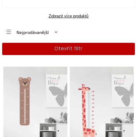
Zobrazit více produktů
Nejprodávanější
Nejlevnější
Otevřít filtr
Nejdražší
Abecedně