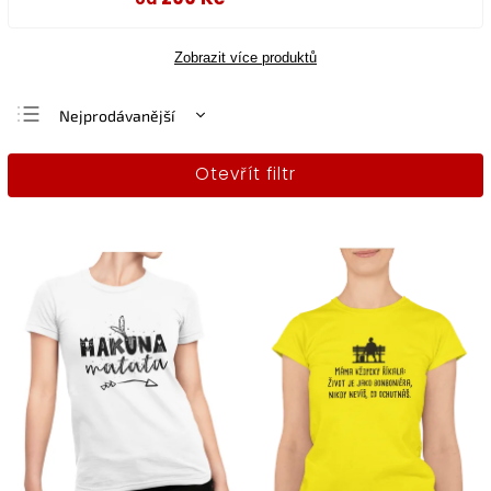
Zobrazit více produktů
Nejprodávanější
Nejlevnější
Otevřít filtr
Nejdražší
Abecedně