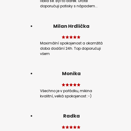
líbila se. Byl to dárek. Určitě
doporučuji potisky s nápadem...
Milan Hrdlička
Maximální spokojenost a okamžitá
doba dodání 24h. Top doporučuji
všem
Monika
Všechno je v pořádku, mikina
kvalitní, velká spokojenost :-)
Radka