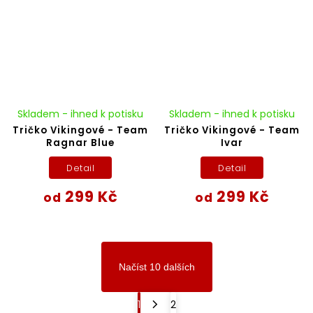
Skladem - ihned k potisku
Skladem - ihned k potisku
Tričko Vikingové - Team
Tričko Vikingové - Team
Ragnar Blue
Ivar
Detail
Detail
299 Kč
299 Kč
od
od
Načíst 10 dalších
1
2