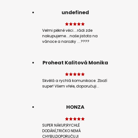
undefined
Velmi pěkné věci....rádi zde
nakupujeme....naše jistota na
vánoce a narozky ....????
Proheat Kalitová Monika
Skvělá a rychlá komunikace. Zboží
super! Všem vřele, doporučuji...
HONZA
SUPER NÁKUP,RYCHLÉ
DODÁNÍ,TRIČKO NEMÁ
CHYBU,DOPORUČUJI