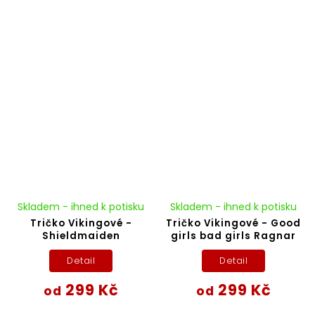
Skladem - ihned k potisku
Skladem - ihned k potisku
Tričko Vikingové -
Tričko Vikingové - Good
Shieldmaiden
girls bad girls Ragnar
Detail
Detail
299 Kč
299 Kč
od
od