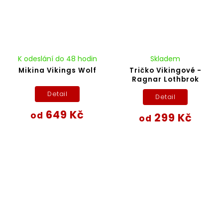
K odeslání do 48 hodin
Skladem
Mikina Vikings Wolf
Tričko Vikingové -
Ragnar Lothbrok
Detail
Detail
649 Kč
od
299 Kč
od