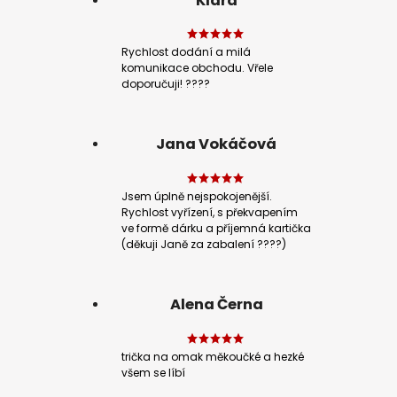
Klára
Rychlost dodání a milá
komunikace obchodu. Vřele
doporučuji! ????
Jana Vokáčová
Jsem úplně nejspokojenější.
Rychlost vyřízení, s překvapením
ve formě dárku a příjemná kartička
(děkuji Janě za zabalení ????)
Alena Černa
trička na omak měkoučké a hezké
všem se líbí