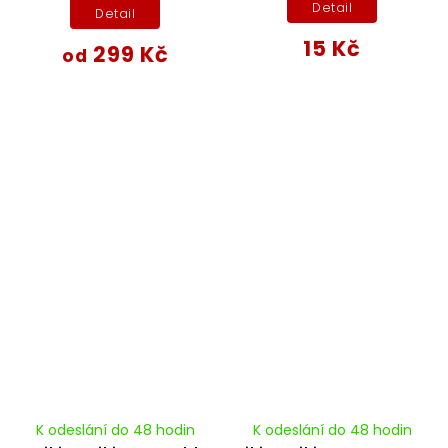
Detail
Detail
15 Kč
299 Kč
od
K odeslání do 48 hodin
K odeslání do 48 hodin