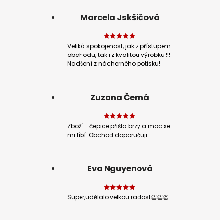
Marcela Jskšičová
Veliká spokojenost, jak z přístupem
obchodu, tak i z kvalitou výrobku!!!!
Nadšení z nádherného potisku!
Zuzana Černá
Zboží - čepice přišla brzy a moc se
mi líbí. Obchod doporučuji.
Eva Nguyenová
Super,udělalo velkou radost👏👏👏