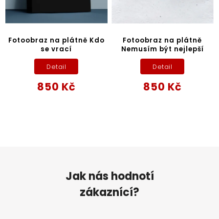
Fotoobraz na plátně Kdo
Fotoobraz na plátně
se vrací
Nemusím být nejlepší
Detail
Detail
850 Kč
850 Kč
Jak nás hodnotí
zákaznící?