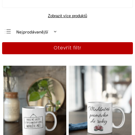
Zobrazit více produktů
Nejprodávanější
Nejlevnější
Otevřít filtr
Nejdražší
Abecedně