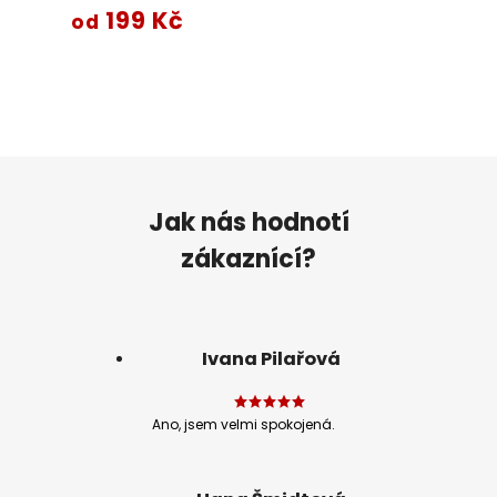
199 Kč
od
Jak nás hodnotí
zákaznící?
Ivana Pilařová
Ano, jsem velmi spokojená.