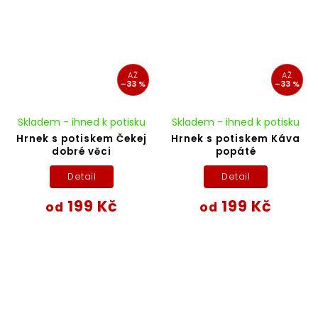
AŽ
AŽ
–33 %
–33 %
Skladem - ihned k potisku
Skladem - ihned k potisku
Hrnek s potiskem Čekej
Hrnek s potiskem Káva
dobré věci
popáté
Detail
Detail
199 Kč
199 Kč
od
od