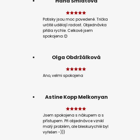
Hana Šmidtová
Potisky jsou moc povedené. Trička
určitě udělají radost. Objednávka
přišla rychle. Celkově jsem
spokojena.😊
Olga Obdržálková
Ano, velmi spokojena
Astine Kopp Melkonyan
Jsem spokojena s nákupem a s
přístupem. Při objednávce vznikl
malý problém, ale bleskurychlé byl
vyřešen -)))