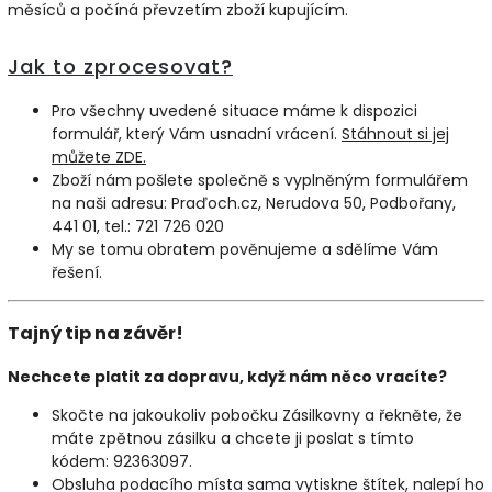
měsíců a počíná převzetím zboží kupujícím.
Jak to zprocesovat?
Pro všechny uvedené situace máme k dispozici
formulář, který Vám usnadní vrácení.
Stáhnout si jej
můžete ZDE.
Zboží nám pošlete společně s vyplněným formulářem
na naši adresu: Praďoch.cz, Nerudova 50, Podbořany,
441 01, tel.: 721 726 020
My se tomu obratem pověnujeme a sdělíme Vám
řešení.
Tajný tip na závěr!
Nechcete platit za dopravu, když nám něco vracíte?
Skočte na jakoukoliv pobočku Zásilkovny a řekněte, že
máte zpětnou zásilku a chcete ji poslat s tímto
kódem: 92363097.
Obsluha podacího místa sama vytiskne štítek, nalepí ho