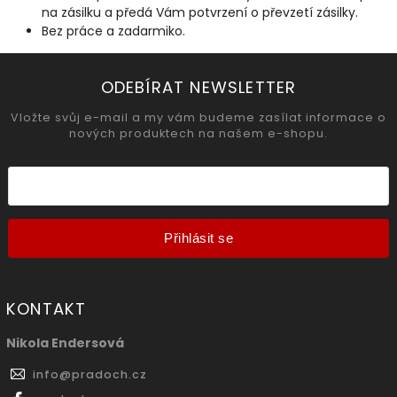
na zásilku a předá Vám potvrzení o převzetí zásilky.
Bez práce a zadarmiko.
ODEBÍRAT NEWSLETTER
Vložte svůj e-mail a my vám budeme zasílat informace o
nových produktech na našem e-shopu.
Přihlásit se
KONTAKT
Nikola Endersová
info
@
pradoch.cz