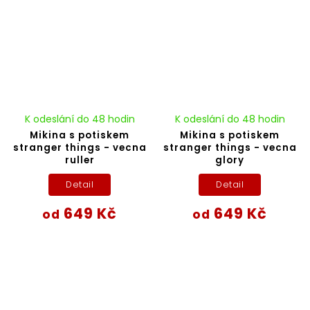
K odeslání do 48 hodin
K odeslání do 48 hodin
Mikina s potiskem
Mikina s potiskem
stranger things - vecna
stranger things - vecna
ruller
glory
Detail
Detail
649 Kč
649 Kč
od
od