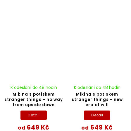
K odeslání do 48 hodin
K odeslání do 48 hodin
Mikina s potiskem
Mikina s potiskem
stranger things - no way
stranger things - new
from upside down
era of will
Detail
Detail
649 Kč
649 Kč
od
od