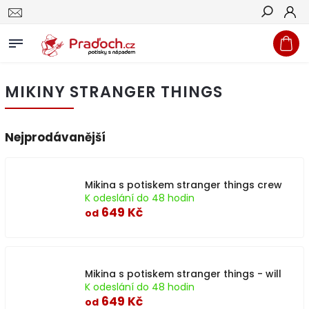
Hledat
MIKINY STRANGER THINGS
Nejprodávanější
Mikina s potiskem stranger things crew
K odeslání do 48 hodin
649 Kč
od
Mikina s potiskem stranger things - will
K odeslání do 48 hodin
649 Kč
od