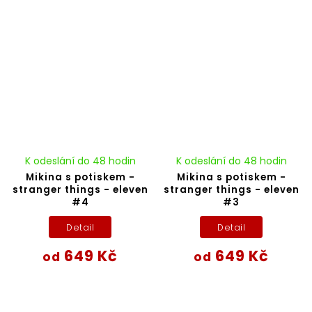
K odeslání do 48 hodin
K odeslání do 48 hodin
Mikina s potiskem -
Mikina s potiskem -
stranger things - eleven
stranger things - eleven
#4
#3
Detail
Detail
649 Kč
649 Kč
od
od