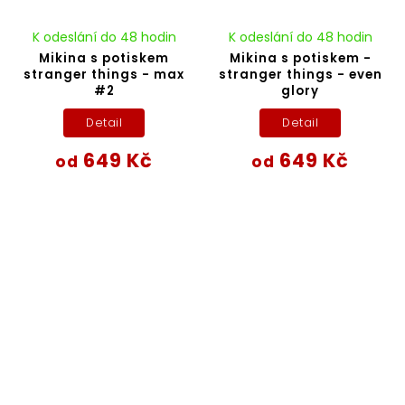
K odeslání do 48 hodin
K odeslání do 48 hodin
Mikina s potiskem
Mikina s potiskem -
stranger things - max
stranger things - even
#2
glory
Detail
Detail
649 Kč
649 Kč
od
od