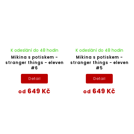
K odeslání do 48 hodin
K odeslání do 48 hodin
Mikina s potiskem -
Mikina s potiskem -
stranger things - eleven
stranger things - eleven
#6
#5
Detail
Detail
649 Kč
649 Kč
od
od