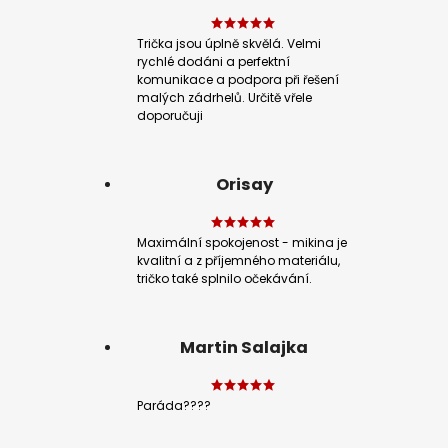
Trička jsou úplně skvělá. Velmi
rychlé dodáni a perfektní
komunikace a podpora při řešení
malých zádrhelů. Určitě vřele
doporučuji
Orisay
Maximální spokojenost - mikina je
kvalitní a z příjemného materiálu,
tričko také splnilo očekávání.
Martin Salajka
Paráda????