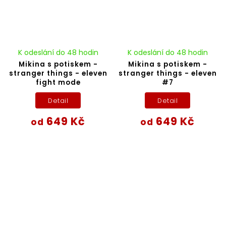
K odeslání do 48 hodin
K odeslání do 48 hodin
Mikina s potiskem -
Mikina s potiskem -
stranger things - eleven
stranger things - eleven
fight mode
#7
Detail
Detail
649 Kč
649 Kč
od
od