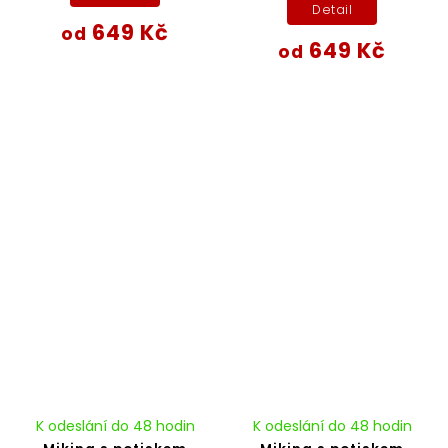
Detail
649 Kč
od
649 Kč
od
K odeslání do 48 hodin
K odeslání do 48 hodin