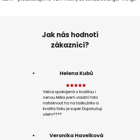
Jak nás hodnotí
zákaznící?
Helena Kubů
Velice spokojená s kvalitou i
cenou.Měla jsem vlastní foto
natisknout ho na tašku,triko a
kvalita tisku je super.Doporučuji
všem????
Veronika Havelková