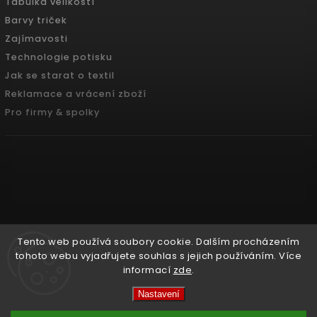
Tabulka velikostí
Barvy triček
Zajímavosti
Technologie potisku
Jak se starat o textil
Reklamace a vrácení zboží
Pro firmy & spolky
Tento web používá soubory cookie. Dalším procházením
tohoto webu vyjadřujete souhlas s jejich používáním. Více
informací
zde
.
Copyright 2026
Pradoch.cz
. Všechna práva vyhrazena.
Nastavení
Vytvořil
Shoptet
| Design
Shoptak.cz.