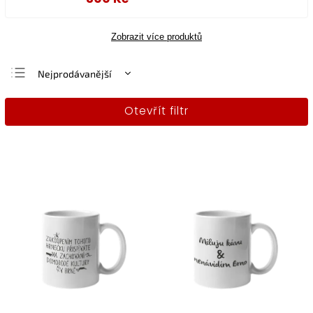
Zobrazit více produktů
Nejprodávanější
Nejlevnější
Otevřít filtr
Nejdražší
Abecedně