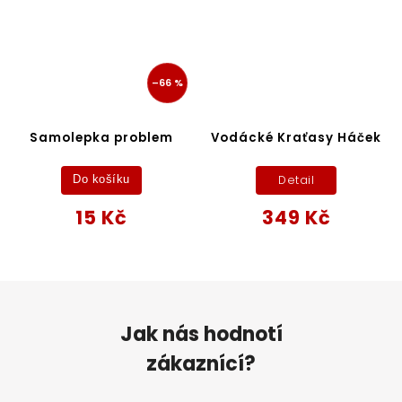
–66 %
Samolepka problem
Vodácké Kraťasy Háček
Detail
Do košíku
15 Kč
349 Kč
Jak nás hodnotí
zákaznící?