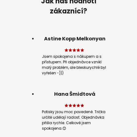
Jak nás hodnotí
zákaznící?
Astine Kopp Melkonyan
Jsem spokojena s nákupem a s
přístupem. Při objednávce vznikl
malý problém, ale bleskurychlé byl
vyřešen -)))
Hana Šmidtová
Potisky jsou moc povedené. Trička
určitě udělají radost. Objednávka
přišla rychle. Celkově jsem
spokojena.😊