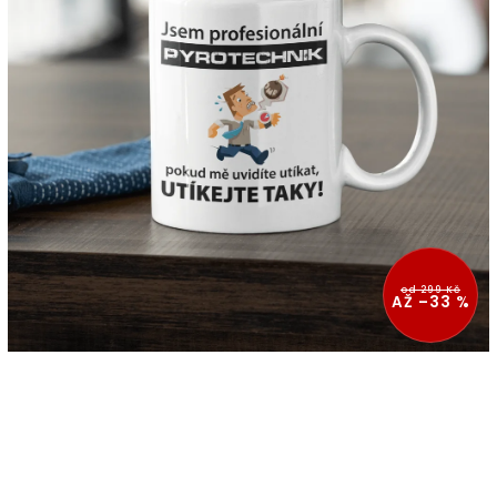
od 299 Kč
AŽ –33 %