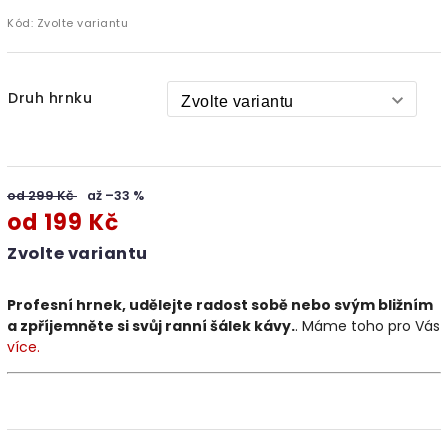
Kód:
Zvolte variantu
Druh hrnku
od 299 Kč
až –33 %
od
199 Kč
Zvolte variantu
Profesní hrnek, u
dělejte radost sobě nebo svým bližním
a zpříjemněte si svůj ranní šálek kávy.
.
Máme toho pro Vás
více.