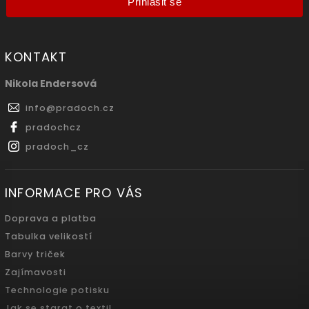
Přihlásit se
KONTAKT
Nikola Endersová
info
@
pradoch.cz
pradochcz
pradoch_cz
INFORMACE PRO VÁS
Doprava a platba
Tabulka velikostí
Barvy triček
Zajímavosti
Technologie potisku
Jak se starat o textil