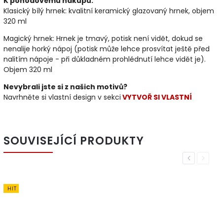
K pohodovému nákupu:
Klasický bílý hrnek: kvalitní keramický glazovaný hrnek, objem
320 ml
Magický hrnek: Hrnek je tmavý, potisk není vidět, dokud se
nenalije horký nápoj (potisk může lehce prosvítat ještě před
nalitím nápoje - při důkladném prohlédnutí lehce vidět je).
Objem 320 ml
Nevybrali jste si z našich motivů?
Navrhněte si vlastní design v sekci
VYTVOŘ SI VLASTNÍ
SOUVISEJÍCÍ PRODUKTY
Previous
Next
HIT