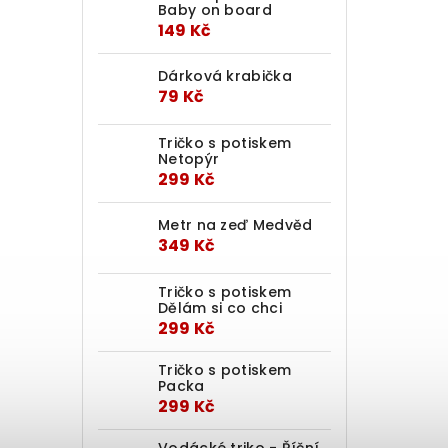
Baby on board
149 Kč
Dárková krabička
79 Kč
Tričko s potiskem
Netopýr
299 Kč
Metr na zeď Medvěd
349 Kč
Tričko s potiskem
Dělám si co chci
299 Kč
Tričko s potiskem
Packa
299 Kč
Vodácké triko - Říční