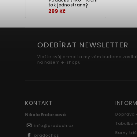
tok jednostranný
299 Kč
ODEBÍRAT NEWSLETTER
Vložte svůj e-mail a my vám budeme zasíla
na našem e-shopu.
KONTAKT
INFORM
Nikola Endersová
Doprava 
Tabulka v
info
@
pradoch.cz
Barvy tri
pradochcz