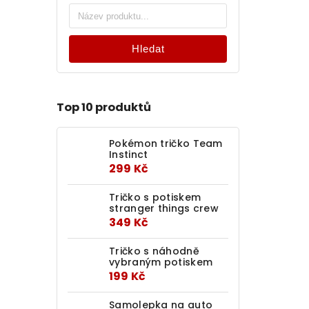
Hledat
Top 10 produktů
Pokémon tričko Team
Instinct
299 Kč
Tričko s potiskem
stranger things crew
349 Kč
Tričko s náhodně
vybraným potiskem
199 Kč
Samolepka na auto