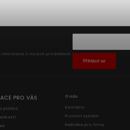
t informace o nových produktech
Přihlásit se
O nás
ACE PRO VÁS
Kontakty
a platba
Provizní systém
elikostí
Nabídka pro firmy
ček