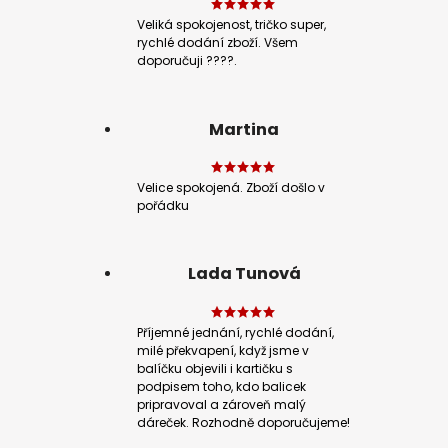
Veliká spokojenost, tričko super,
rychlé dodání zboží. Všem
doporučuji ????.
Martina
Velice spokojená. Zboží došlo v
pořádku
Lada Tunová
Příjemné jednání, rychlé dodání,
milé překvapení, když jsme v
balíčku objevili i kartičku s
podpisem toho, kdo balicek
pripravoval a zároveň malý
dáreček. Rozhodně doporučujeme!