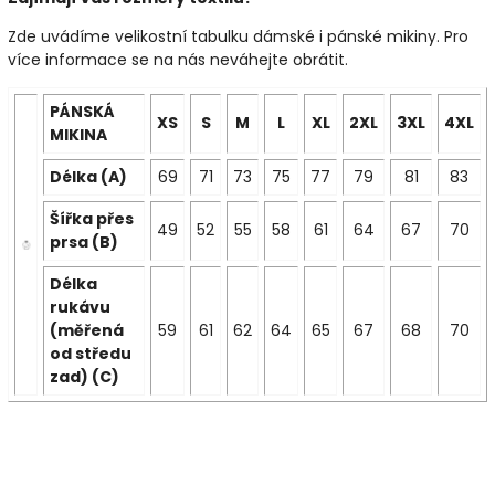
Zde uvádíme velikostní tabulku dámské i pánské mikiny. Pro
více informace se na nás neváhejte obrátit.
PÁNSKÁ
XS
S
M
L
XL
2XL
3XL
4XL
MIKINA
Délka (A)
69
71
73
75
77
79
81
83
Šířka přes
49
52
55
58
61
64
67
70
prsa (B)
Délka
rukávu
(měřená
59
61
62
64
65
67
68
70
od středu
zad) (C)