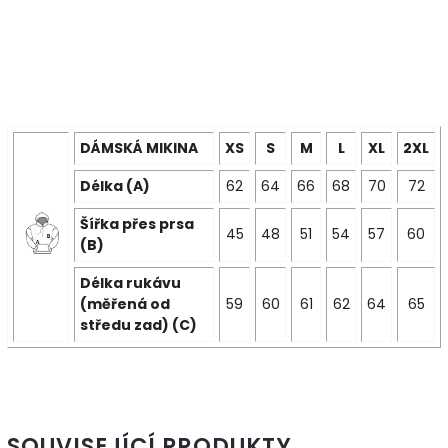
DÁMSKÁ MIKINA
XS
S
M
L
XL
2XL
Délka (A)
62
64
66
68
70
72
Šířka přes prsa
45
48
51
54
57
60
(B)
Délka rukávu
(měřená od
59
60
61
62
64
65
středu zad) (C)
SOUVISEJÍCÍ PRODUKTY