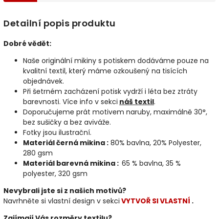
Detailní popis produktu
Dobré vědět:
Naše originální mikiny s potiskem dodáváme pouze na
kvalitní textil, který máme ozkoušený na tisících
objednávek.
Při šetrném zacházení potisk vydrží i léta bez ztráty
barevnosti. Více info v sekci
náš textil
.
Doporučujeme prát motivem naruby, maximálně 30°,
bez sušičky a bez aviváže.
Fotky jsou ilustrační.
Materiál černá mikina :
80% bavlna, 20% Polyester,
280 gsm
Materiál barevná mikina :
65 % bavlna, 35 %
polyester, 320 gsm
Nevybrali jste si z našich motivů?
Navrhněte si vlastní design v sekci
VYTVOŘ SI VLASTNÍ
.
Zajímají Vás rozměry textilu?