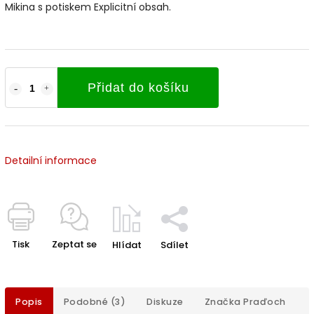
Mikina s potiskem Explicitní obsah.
Přidat do košíku
Detailní informace
Tisk
Zeptat se
Hlídat
Sdílet
Popis
Podobné (3)
Diskuze
Značka
Praďoch