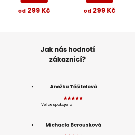
299 Kč
299 Kč
od
od
Jak nás hodnotí
zákaznící?
Anežka Těšitelová
Velice spokojena
Michaela Berousková