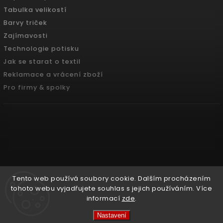
Tabulka velikostí
Barvy triček
Zajímavosti
Technologie potisku
Jak se starat o textil
Reklamace a vrácení zboží
Pro firmy & spolky
Tento web používá soubory cookie. Dalším procházením
tohoto webu vyjadřujete souhlas s jejich používáním. Více
informací
zde
.
Copyright 2026
Pradoch.cz
. Všechna práva vyhrazena.
Nastavení
Vytvořil
Shoptet
| Design
Shoptak.cz.