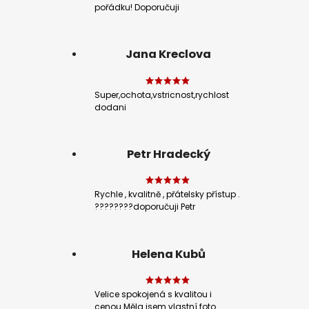
pořádku! Doporučuji
Jana Kreclova
Super,ochota,vstricnost,rychlost
dodani
Petr Hradecký
Rychle , kvalitně , přátelsky přístup .
????????doporučuji Petr
Helena Kubů
Velice spokojená s kvalitou i
cenou.Měla jsem vlastní foto