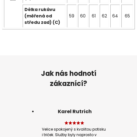
Délka rukávu
(měřená od
59
60
61
62
64
65
středu zad) (C)
Jak nás hodnotí
zákaznící?
Karel Rutrich
Velice spokojený s kvalitou potisku
i triček. Služby byly naprosto v