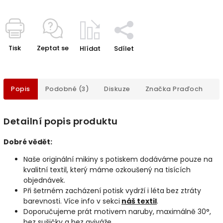
Tisk
Zeptat se
Hlídat
Sdílet
Popis
Podobné (3)
Diskuze
Značka
Praďoch
Detailní popis produktu
Dobré vědět:
Naše originální mikiny s potiskem dodáváme pouze na
kvalitní textil, který máme ozkoušený na tisících
objednávek.
Při šetrném zacházení potisk vydrží i léta bez ztráty
barevnosti. Více info v sekci
náš textil
.
Doporučujeme prát motivem naruby, maximálně 30°,
bez sušičky a bez aviváže.