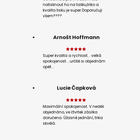
natisknout ho na tašku,triko a
kvalita tisku je super.Doporučuji
všem????
Arnošt Hoffmann
Super kvalita a rychlost... velká
spokojenost... určitě si objednám
opět...
Lucie Čapková
Maximální spokojenost. V neděli
objednáno, ve čtvrtek zásilka
doručena. Úžasné jednání, trika
skvělá.