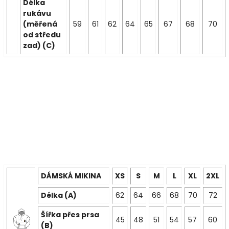
Délka
rukávu
(měřená
59
61
62
64
65
67
68
70
od středu
zad) (C)
DÁMSKÁ MIKINA
XS
S
M
L
XL
2XL
Délka (A)
62
64
66
68
70
72
Šířka přes prsa
45
48
51
54
57
60
(B)