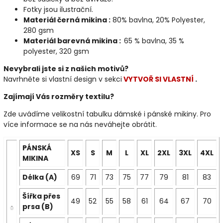
Fotky jsou ilustrační.
Materiál černá mikina :
80% bavlna, 20% Polyester,
280 gsm
Materiál barevná mikina :
65 % bavlna, 35 %
polyester, 320 gsm
Nevybrali jste si z našich motivů?
Navrhněte si vlastní design v sekci
VYTVOŘ SI VLASTNÍ
.
Zajímají Vás rozměry textilu?
Zde uvádíme velikostní tabulku dámské i pánské mikiny. Pro
více informace se na nás neváhejte obrátit.
PÁNSKÁ
XS
S
M
L
XL
2XL
3XL
4XL
MIKINA
Délka (A)
69
71
73
75
77
79
81
83
Šířka přes
49
52
55
58
61
64
67
70
prsa (B)