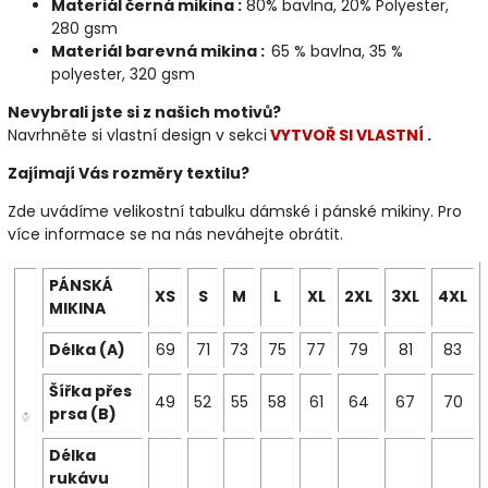
Materiál černá mikina :
80% bavlna, 20% Polyester,
280 gsm
Materiál barevná mikina :
65 % bavlna, 35 %
polyester, 320 gsm
Nevybrali jste si z našich motivů?
Navrhněte si vlastní design v sekci
VYTVOŘ SI VLASTNÍ
.
Zajímají Vás rozměry textilu?
Zde uvádíme velikostní tabulku dámské i pánské mikiny. Pro
více informace se na nás neváhejte obrátit.
PÁNSKÁ
XS
S
M
L
XL
2XL
3XL
4XL
MIKINA
Délka (A)
69
71
73
75
77
79
81
83
Šířka přes
49
52
55
58
61
64
67
70
prsa (B)
Délka
rukávu