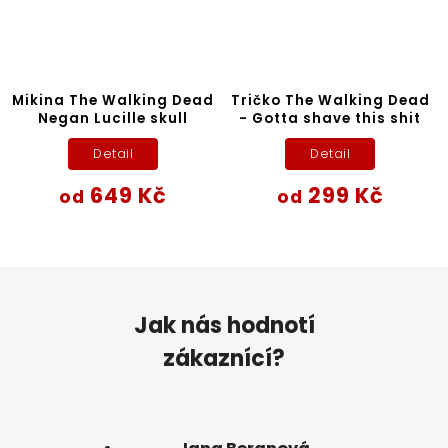
Mikina The Walking Dead
Tričko The Walking Dead
Negan Lucille skull
- Gotta shave this shit
Detail
Detail
649 Kč
299 Kč
od
od
Jak nás hodnotí
zákaznící?