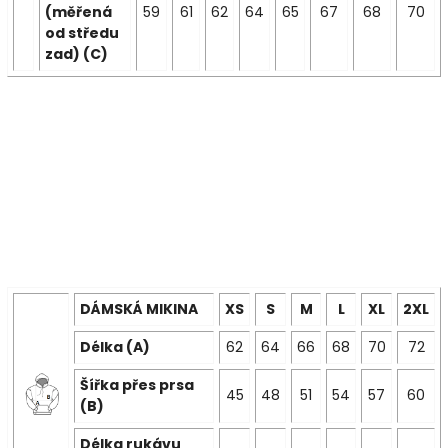
(měřená
59
61
62
64
65
67
68
70
od středu
zad) (C)
DÁMSKÁ MIKINA
XS
S
M
L
XL
2XL
Délka (A)
62
64
66
68
70
72
Šířka přes prsa
45
48
51
54
57
60
(B)
Délka rukávu