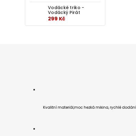
bavln
Vodácké triko -
může
Vodácký Pirát
299 Kč
Kvalitní materiál,moc hezká mikina, rychlé dodán