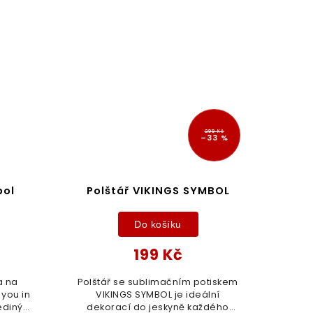
299 Kč
–33 %
bol
Polštář VIKINGS SYMBOL
Do košíku
199 Kč
a na
Polštář se sublimačním potiskem
 you in
VIKINGS SYMBOL je ideální
ediný
dekorací do jeskyně každého