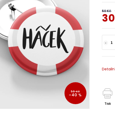
50 Kč
30
Detailn
50 Kč
–40 %
Tisk