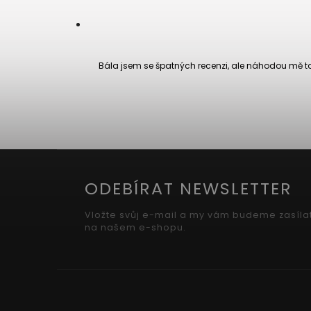
Bála jsem se špatných recenzi, ale náhodou mě to 
ODEBÍRAT NEWSLETTER
Vložte svůj e-mail a my vám budeme zasíla
na našem e-shopu.