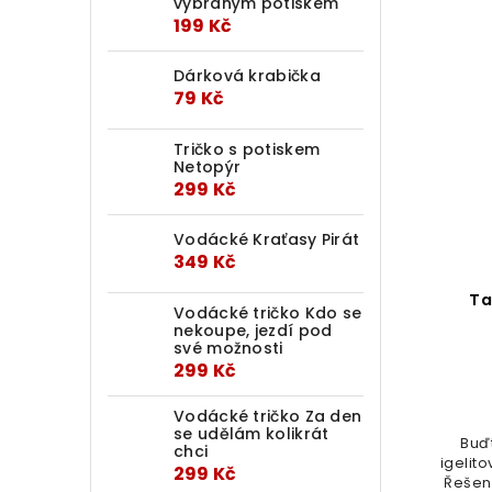
vybraným potiskem
199 Kč
Dárková krabička
79 Kč
Tričko s potiskem
Netopýr
299 Kč
Vodácké Kraťasy Pirát
349 Kč
Ta
Vodácké tričko Kdo se
nekoupe, jezdí pod
své možnosti
299 Kč
Vodácké tričko Za den
se udělám kolikrát
Buďt
chci
igelit
299 Kč
Řešení