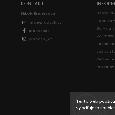
KONTAKT
INFORM
Nikola Endersová
Doprava 
Tabulka v
info
@
pradoch.cz
Barvy tri
pradochcz
Zajímavo
pradoch_cz
Technolo
Jak se sta
Reklamac
Pro firmy
Tento web používá
vyjadřujete souhlas