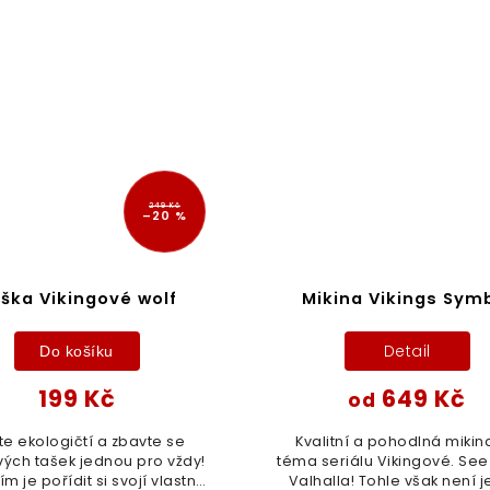
249 Kč
–20 %
ška Vikingové wolf
Mikina Vikings Sym
Detail
Do košíku
199 Kč
649 Kč
od
e ekologičtí a zbavte se
Kvalitní a pohodlná mikin
ových tašek jednou pro vždy!
téma seriálu Vikingové. See
m je pořídit si svojí vlastní
Valhalla! Tohle však není j