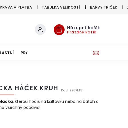
PRAVA A PLATBA
TABULKA VELIKOSTÍ
BARVY TRIČEK
Nákupní košík
Prázdný košík
LASTNÍ
PRO FIRMY & SPOLKY
CKA HÁČEK KRUH
Kód:
997/M51
placka
, kterou hodíš na kšiltovku nebo na batoh a
ně všechny pobavíš!