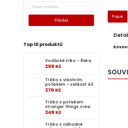
Popis
Hledat
Detai
Top 10 produktů
Kovov
Vodácké triko - Řeka
299 Kč
SOUV
Tričko s vlastním
potiskem - velikost A3
379 Kč
Tričko s potiskem
stranger things crew
349 Kč
Tričko s náhodně