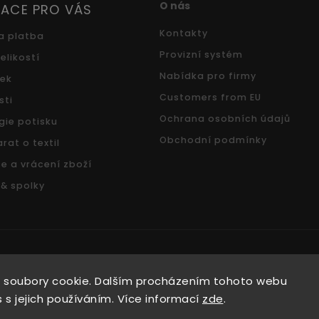
O nás
ACE PRO VÁS
Kontakty
a platba
Provizní systém
elikostí
Nabídka pro firmy
ček
Customers from EU
sti
Ochrana osobních údajů
gie potisku
Obchodní podmínky
rat o textil
e a vrácení zboží
 & spolky
Copyright 2026
Pradoch.cz
. Všechna práva vyhrazena.
 soubory cookie. Dalším procházením tohoto webu
Vytvořil
Shoptet
| Design
Shoptak.cz.
 s jejich používáním. Více informací
zde
.