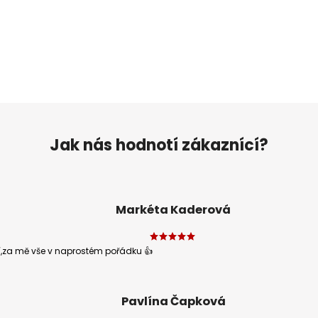
ěnou nákupní tašku, kterou
produkt na téma
te používat stále a stále
seriálu Vikings, máme jic
dokola a šetřit...
mnohem víc!...
Jak nás hodnotí zákaznící?
Markéta Kaderová
í,za mě vše v naprostém pořádku 👍
Pavlína Čapková