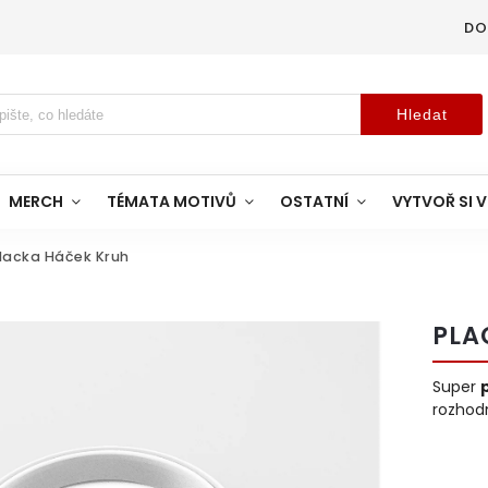
DO
Hledat
MERCH
TÉMATA MOTIVŮ
OSTATNÍ
VYTVOŘ SI V
lacka Háček Kruh
PLA
Super
rozhod