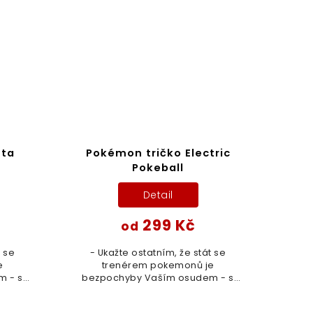
tta
Pokémon tričko Electric
Pokeball
Detail
299 Kč
od
t se
- Ukažte ostatním, že stát se
e
trenérem pokemonů je
m - s
bezpochyby Vaším osudem - s
yť je
tímhle parádním trikem! Chyť je
všechny!