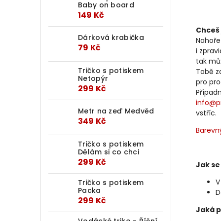
Baby on board
149 Kč
Chceš 
Dárková krabička
Nahoře
79 Kč
i zprav
tak mů
Tričko s potiskem
Tobě za
Netopýr
pro pr
299 Kč
Případ
info@p
Metr na zeď Medvěd
vstříc.
349 Kč
Barevný
Tričko s potiskem
Dělám si co chci
299 Kč
Jak se
V
Tričko s potiskem
Packa
D
299 Kč
Jaká p
Vodácké triko - Říční