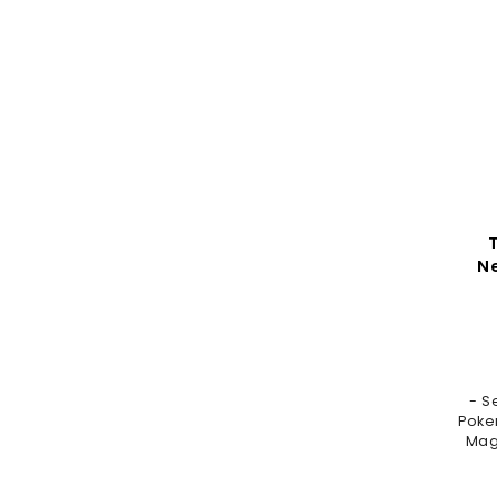
N
- S
Poke
Mag
evolvu