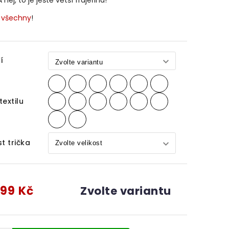
A hej, to je ještě větší frajeřina!
e
všechny
!
í
textilu
st trička
99 Kč
Zvolte variantu