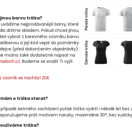
jinou barvu trička?
 uvádíme nejprodávanější barvy, které
idla držíme skladem. Pokud chceš jinou,
žeš vybrat z barevného vzorníku barvu
slíbenou a její kód vepiš do poznámky
odejce (před dokončením objednávky).
ně možno také dodatečně napsat na
radoch.cz
. Budeme se snažit Ti vyjít
 vzorník se nachází ZDE.
 mám o trička starat?
 případě šetrného zacházení potisk trička vydrží i několik let bez 
oporučujeme prát motivem naruby, maximálně 30°, bez sušičky
oužíváme trička?