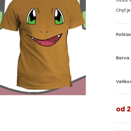
tričku. 
Chyť j
Pohlav
Barva 
Veliko
od
2