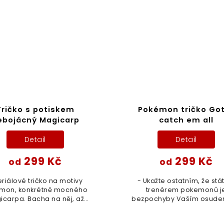
Tričko s potiskem
Pokémon tričko Go
ebojácný Magicarp
catch em all
Detail
Detail
299 Kč
299 Kč
od
od
eriálové tričko na motivy
- Ukažte ostatním, že stá
mon, konkrétně mocného
trenérem pokemonů j
icarpa. Bacha na něj, až
bezpochyby Vaším osude
je, tak nás všechny zabije!
tímhle parádním trikem! Ch
Chyť je všechny!
všechny!