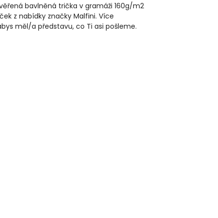
rověřená bavlněná trička v gramáži 160g/m2
ček z nabídky značky Malfini. Více
 abys měl/a představu, co Ti asi pošleme.