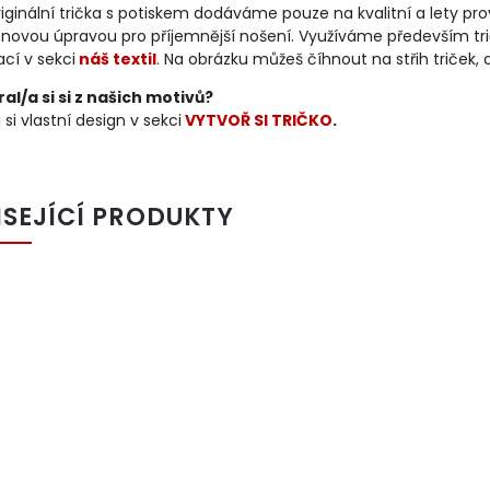
iginální trička s potiskem dodáváme pouze na kvalitní a lety p
konovou úpravou pro příjemnější nošení. Využíváme především tri
cí v sekci
náš textil
. Na obrázku můžeš číhnout na střih triček,
al/a si si z našich motivů?
 si vlastní design v sekci
VYTVOŘ SI TRIČKO
.
ISEJÍCÍ PRODUKTY