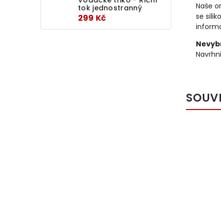
Naše or
tok jednostranný
se sili
299 Kč
informa
Nevybr
Navrhni
SOUV