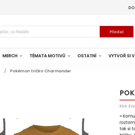
DO
Hledat
MERCH
TÉMATA MOTIVŮ
OSTATNÍ
VYTVOŘ SI V
/
Pokémon tričko Charmander
POK
Kód:
Zvo
-
Komu 
roztom
tak si 