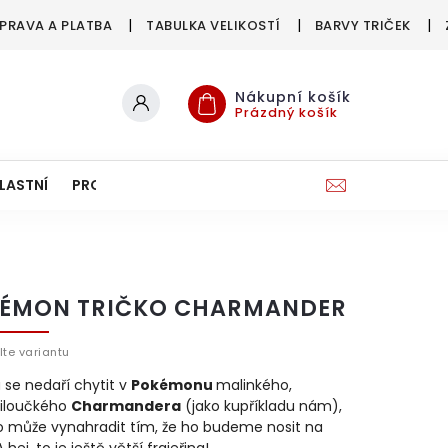
PRAVA A PLATBA
TABULKA VELIKOSTÍ
BARVY TRIČEK
Nákupní košík
Prázdný košík
LASTNÍ
PRO FIRMY & SPOLKY
ÉMON TRIČKO CHARMANDER
lte variantu
se nedaří chytit v
Pokémonu
malinkého,
iloučkého
Charmandera
(jako kupříkladu nám),
to může vynahradit tím, že ho budeme nosit na