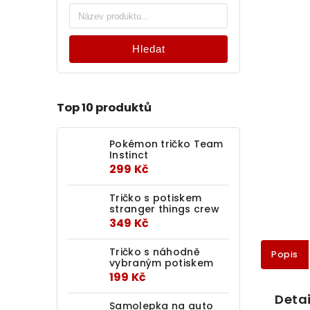
Hledat
Top 10 produktů
Pokémon tričko Team
Instinct
299 Kč
Tričko s potiskem
stranger things crew
349 Kč
Tričko s náhodně
Popis
vybraným potiskem
199 Kč
Detai
Samolepka na auto