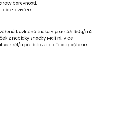
ztráty barevnosti.
 a bez aviváže.
rověřená bavlněná trička v gramáži 160g/m2
ček z nabídky značky Malfini. Více
 abys měl/a představu, co Ti asi pošleme.