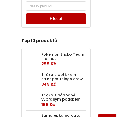
Hledat
Top 10 produktů
Pokémon tričko Team
Instinct
299 Kč
Tričko s potiskem
stranger things crew
349 Kč
Tričko s náhodně
vybraným potiskem
199 Kč
Samolepka na auto