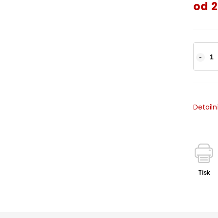
od
2
Detailn
Tisk