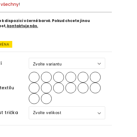
e
všechny
!
e k dispozici v černé barvě. Pokud chcete jinou
ost,
kontaktuje nás.
JMÉNA
í
textilu
st trička