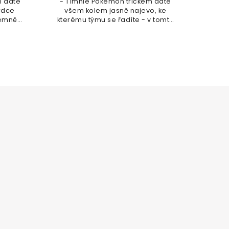
n dáte
- Tímhle Pokemon tričkem dáte
rdce
všem kolem jasně najevo, ke
trémně
kterému týmu se řadíte - v tomto
ení co
případě je to tým Mystic! Chyť je
všechny! Pokud chcete na záda
potisknout...