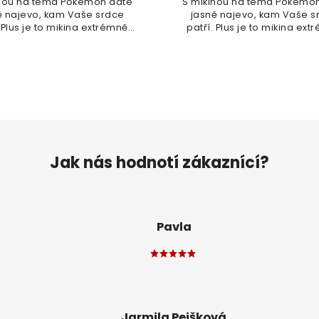
inou na téma Pokemon dáte
S mikinou na téma Pokemo
ě najevo, kam Vaše srdce
jasně najevo, kam Vaše s
. Plus je to mikina extrémně
patří. Plus je to mikina ex
ná a kvalitní, takže není co
pohodlná a kvalitní, takže n
řešit.
řešit.
Jak nás hodnotí zákaznící?
Pavla
Jarmila Pejšková