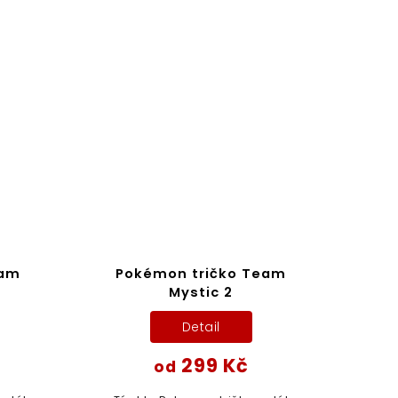
eam
Pokémon tričko Team
Mystic 2
Detail
299 Kč
od