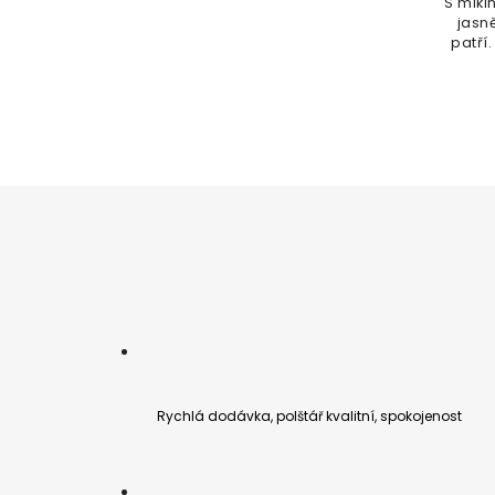
S mik
jasn
patří
pohodl
Rychlá dodávka, polštář kvalitní, spokojenost