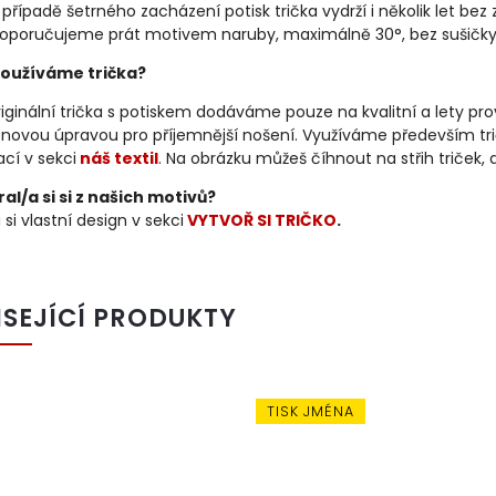
 případě šetrného zacházení potisk trička vydrží i několik let bez 
oporučujeme prát motivem naruby, maximálně 30°, bez sušičky
oužíváme trička?
iginální trička s potiskem dodáváme pouze na kvalitní a lety p
konovou úpravou pro příjemnější nošení. Využíváme především tri
cí v sekci
náš textil
. Na obrázku můžeš číhnout na střih triček,
al/a si si z našich motivů?
 si vlastní design v sekci
VYTVOŘ SI TRIČKO
.
ISEJÍCÍ PRODUKTY
TISK JMÉNA