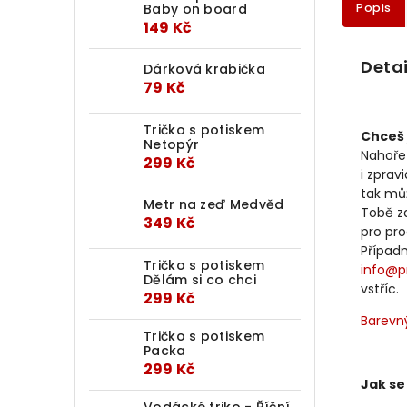
Popis
Baby on board
149 Kč
Detai
Dárková krabička
79 Kč
Tričko s potiskem
Chceš 
Netopýr
Nahoře
299 Kč
i zprav
tak mů
Metr na zeď Medvěd
Tobě za
349 Kč
pro pr
Případ
Tričko s potiskem
info@p
Dělám si co chci
vstříc.
299 Kč
Barevný
Tričko s potiskem
Packa
299 Kč
Jak se
Vodácké triko - Říční