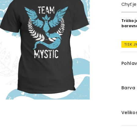
Chyť j
Tričko j
barevn
TISK 
Pohlav
Barva 
Veliko