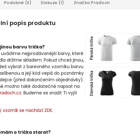
Podobné (3)
Diskuze (1)
Značka
Praďoch
lní popis produktu
jinou barvu trička?
 uvádíme nejprodávanější barvy, které
idla držíme skladem. Pokud chceš jinou,
žeš vybrat z barevného vzorníku barvu
slíbenou a její kód vepiš do poznámky
odejce (před dokončením objednávky).
ně možno také dodatečně napsat na
radoch.cz
. Budeme se snažit Ti vyjít
 vzorník se nachází ZDE.
 mám o trička starat?