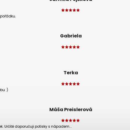
v pořádku.
Gabriela
Terka
bu :)
Máša Preislerová
rek. Určitě doporučuji potisky s nápadem...