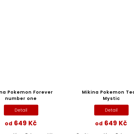
ina Pokemon Forever
Mikina Pokemon T
number one
Mystic
Detail
Detail
649 Kč
649 Kč
od
od