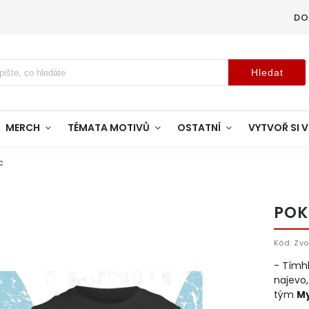
DO
Hledat
MERCH
TÉMATA MOTIVŮ
OSTATNÍ
VYTVOŘ SI V
c
POK
Kód:
Zvo
- Tímh
najevo,
tým
My