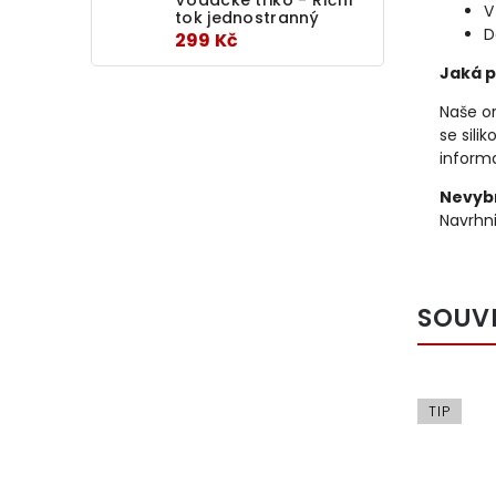
V
tok jednostranný
D
299 Kč
Jaká p
Naše or
se sili
informa
Nevybr
Navrhni
SOUV
TIP