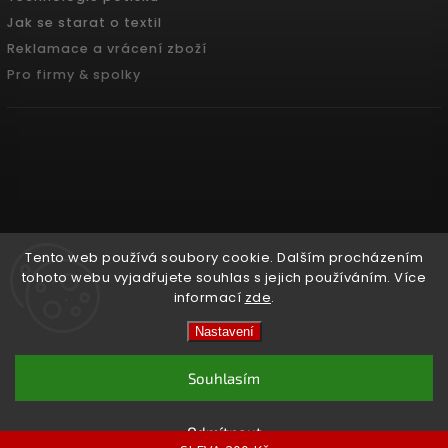
Jak se starat o textil
Reklamace a vrácení zboží
Pro firmy & spolky
Tento web používá soubory cookie. Dalším procházením
tohoto webu vyjadřujete souhlas s jejich používáním. Více
informací
zde
.
Copyright 2026
Pradoch.cz
. Všechna práva vyhrazena.
Nastavení
Vytvořil
Shoptet
| Design
Shoptak.cz.
Souhlasím
Odmítnout