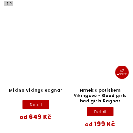
TIP
AŽ
–33 %
Mikina Vikings Ragnar
Hrnek s potiskem
Vikingové - Good girls
bad girls Ragnar
Detail
Detail
649 Kč
od
199 Kč
od