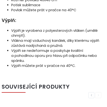
Rozměr povlaku 40x40 cm
Potisk sublimace
Povlak můžete prát v pračce na
40°C
Výplň:
Výplň je vyrobena z polyesterových vláken (umělé
chmýří).
Vlákna mají vzduchový kanálek, díky kterému výplň
zůstává nadýchaná a pružná.
Výplň se nedeformuje a poskytuje kvalitní
a pohodlnou oporu pro hlavu při odpočinku nebo
spánku.
Výplň můžete prát v pračce na 40°C.
SOUVISEJÍCÍ PRODUKTY
Previous
Next