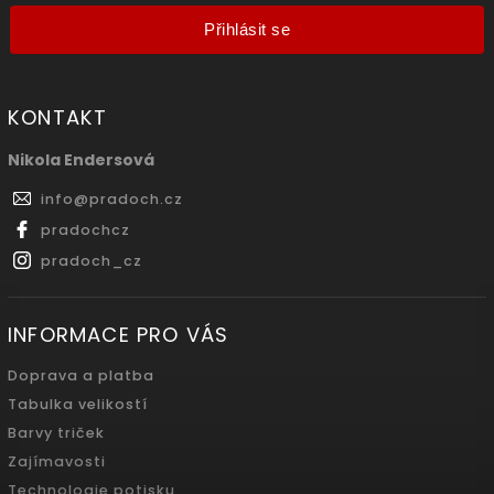
Přihlásit se
KONTAKT
Nikola Endersová
info
@
pradoch.cz
pradochcz
pradoch_cz
INFORMACE PRO VÁS
Doprava a platba
Tabulka velikostí
Barvy triček
Zajímavosti
Technologie potisku