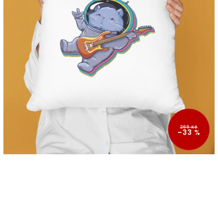
299 Kč
–33 %