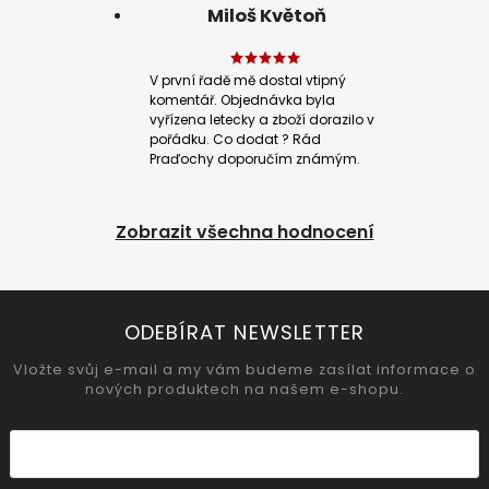
Miloš Květoň
V první řadě mě dostal vtipný
komentář. Objednávka byla
vyřízena letecky a zboží dorazilo v
pořádku. Co dodat ? Rád
Praďochy doporučím známým.
Zobrazit všechna hodnocení
ODEBÍRAT NEWSLETTER
Vložte svůj e-mail a my vám budeme zasílat informace o
nových produktech na našem e-shopu.