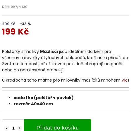
Kód:
997/M130
299 Kč
–33 %
199 Kč
Polštářky s motivy
Mazlíčci
jsou ideálním dárkem pro
všechny milovníky čtyřnohých chlupáčů, kteří nám přináší do
života tolik radosti, ať už zrovna poklidně chrupkají na gauči
nebo ho nemilosrdně drancují.
U Praďocha toho máme pro milovníky mazlíčků mnohem
víc!
sada 1 ks (polštář + povlak)
rozměr 40x40 cm
Přidat do košíku