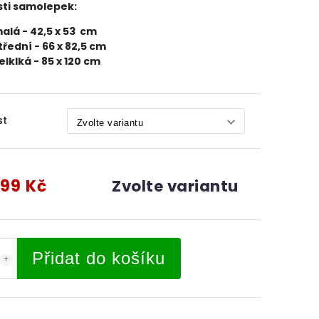
sti samolepek:
alá - 42,5 x 53 cm
třední - 66 x 82,5 cm
elklká - 85 x 120 cm
st
99 Kč
Zvolte variantu
Přidat do košíku