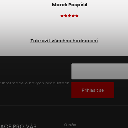
Marek Pospíšil
Zobrazit všechna hodnocení
t informace o nových produktech
Přihlásit se
O nás
ACE PRO VÁS