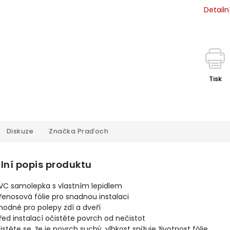
Detailn
Tisk
Diskuze
Značka
Praďoch
lní popis produktu
VC samolepka s vlastním lepidlem
řenosová fólie pro snadnou instalaci
hodné pro polepy zdí a dveří
řed instalací očistěte povrch od nečistot
jistěte se, že je povrch suchý, vlhkost snižuje životnost fólie