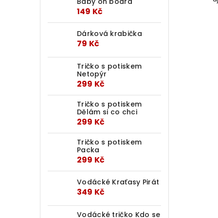
Baby on board
149 Kč
Dárková krabička
79 Kč
Tričko s potiskem
Netopýr
299 Kč
Tričko s potiskem
Dělám si co chci
299 Kč
Tričko s potiskem
Packa
299 Kč
Vodácké Kraťasy Pirát
349 Kč
Vodácké tričko Kdo se