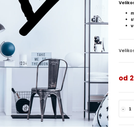
Veliko
m
s
v
Veliko
od
2