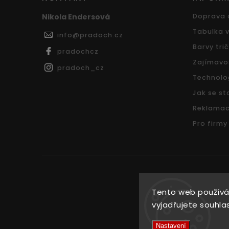
Nikola Endersová
Doprava 
Tabulka v
info
@
pradoch.cz
Barvy tri
pradochcz
Zajímavo
pradoch_cz
Technolo
Jak se sta
Reklamac
Pro firmy
Tento web používá
vyjadřujete souhlas
Nastavení