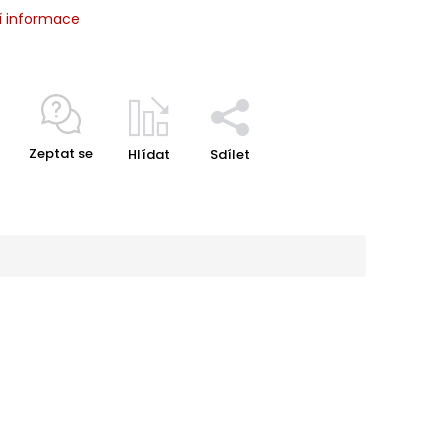
í informace
Zeptat se
Hlídat
Sdílet