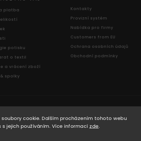
Kontakty
a platba
Provizní systém
elikostí
Nabídka pro firmy
ček
Customers from EU
sti
Ochrana osobních údajů
gie potisku
Obchodní podmínky
rat o textil
e a vrácení zboží
 & spolky
Copyright 2026
Pradoch.cz
. Všechna práva vyhrazena.
 soubory cookie. Dalším procházením tohoto webu
Vytvořil
Shoptet
| Design
Shoptak.cz.
 s jejich používáním. Více informací
zde
.