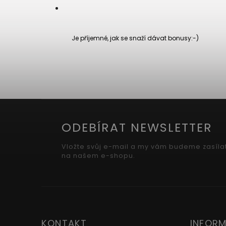
Je příjemné, jak se snaží dávat bonusy:-)
ODEBÍRAT NEWSLETTER
Vložte svůj e-mail a my vám budeme zasíla
na našem e-shopu.
KONTAKT
INFORM