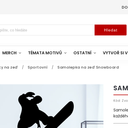
DO
Hledat
MERCH
TÉMATA MOTIVŮ
OSTATNÍ
VYTVOŘ SI V
ky na zeď
/
Sportovní
/
Samolepka na zeď Snowboard
SAM
Kód:
Zvo
Samole
každéh