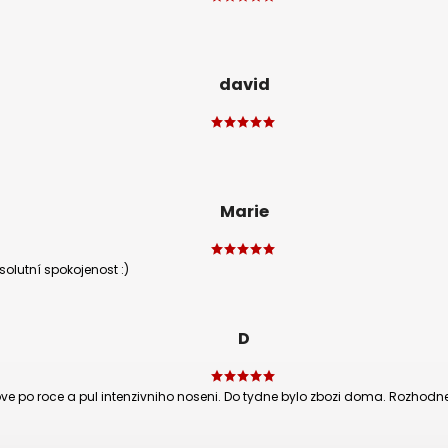
david
Marie
olutní spokojenost :)
D
 nove po roce a pul intenzivniho noseni. Do tydne bylo zbozi doma. Rozhodn