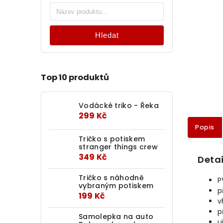
Hledat
Top 10 produktů
Vodácké triko - Řeka
299 Kč
Popis
Tričko s potiskem
stranger things crew
349 Kč
Detai
Tričko s náhodně
P
vybraným potiskem
p
199 Kč
v
p
Samolepka na auto
u