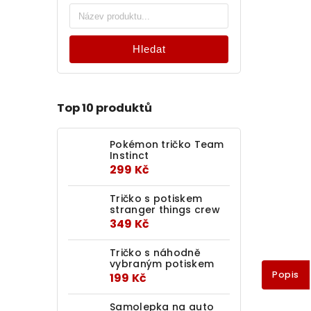
Hledat
Top 10 produktů
Pokémon tričko Team
Instinct
299 Kč
Tričko s potiskem
stranger things crew
349 Kč
Tričko s náhodně
vybraným potiskem
Popis
199 Kč
Samolepka na auto