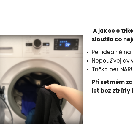
A jak se o tri
sloužilo co ne
Per ideálně na
Nepoužívej avi
Tričko per NAR
Při šetrném za
let bez ztráty