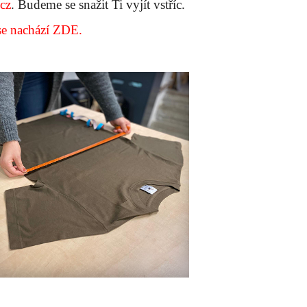
cz
. Budeme se snažit Ti vyjít vstříc.
se nachází ZDE.