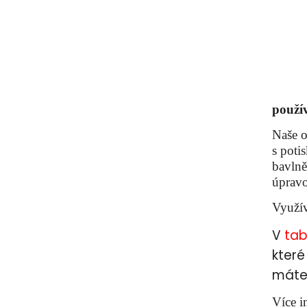
použí
Naše o
s poti
bavlně
úpravo
Využív
V
tab
které
máte 
Více i