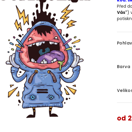
kód: s
Před d
Vás"
) 
potiskn
Pohlav
Barva 
Veliko
od
2