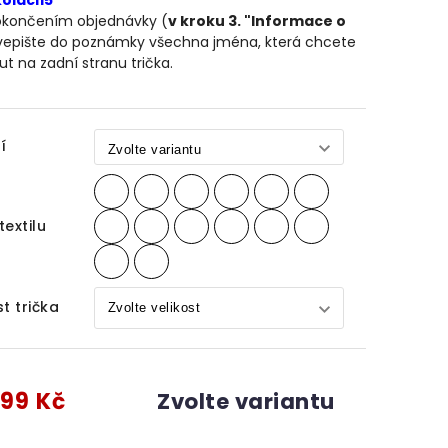
kolaci15
okončením objednávky (
v kroku 3. "Informace o
vepište do poznámky všechna jména, která chcete
ut na zadní stranu trička.
í
textilu
st trička
99 Kč
Zvolte variantu