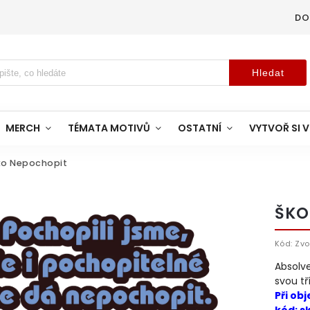
DO
Hledat
MERCH
TÉMATA MOTIVŮ
OSTATNÍ
VYTVOŘ SI V
čko Nepochopit
ŠKO
Kód:
Zvo
Absolve
svou tř
Při obj