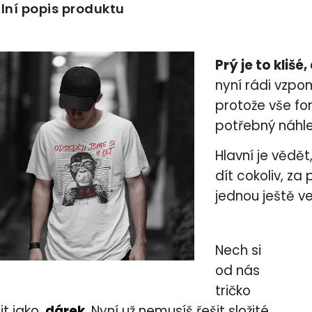
lní popis produktu
Prý je to klišé,
nyní rádi vzpo
protože vše fo
potřebný náhled
Hlavní je vědět
dít cokoliv, z
jednou ještě ve
Nech si
od nás
tričko
it jako
dárek
. Nyní už nemusíš řešit složité