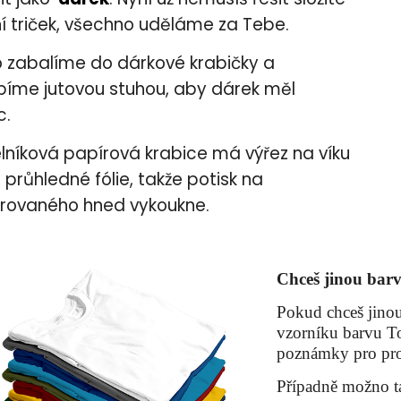
í triček, všechno uděláme za Tebe.
o zabalíme do dárkové krabičky a
íme jutovou stuhou, aby dárek měl
c.
níková papírová krabice má výřez na víku
z průhledné fólie, takže potisk na
rovaného hned vykoukne.
Chceš jinou barv
Pokud chceš jinou
vzorníku barvu To
poznámky pro pro
Případně možno t