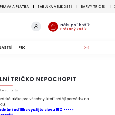
PRAVA A PLATBA
TABULKA VELIKOSTÍ
BARVY TRIČEK
Nákupní košík
Prázdný košík
LASTNÍ
PRO FIRMY & SPOLKY
LNÍ TRIČKO NEPOCHOPIT
lte variantu
ntská trička pro všechny, kteří chtějí památku na
ídu.
ednání od 15ks využijte slevu 15% ---->