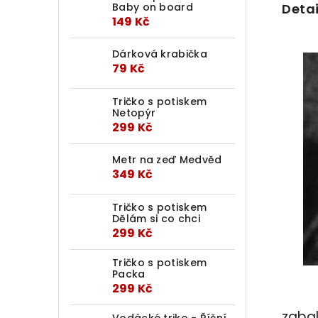
Baby on board
Detai
149 Kč
Dárková krabička
79 Kč
Tričko s potiskem
Netopýr
299 Kč
Metr na zeď Medvěd
349 Kč
Tričko s potiskem
Dělám si co chci
299 Kč
Tričko s potiskem
Packa
299 Kč
zabal
Vodácké triko - Říční