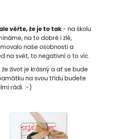
 ale věřte, že je to tak
- na školu
mínáme, na to dobré i zlé,
rmovalo naše osobnosti a
 na svět, to negativní o to víc.
, že život je krásný a ať se bude
a památku na svou třídu budete
lmi rádi. :-)