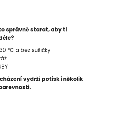
čko správně starat, aby ti
jdéle?
 30 °C a bez sušičky
váž
UBY
cházení vydrží potisk i několik
 barevnosti.