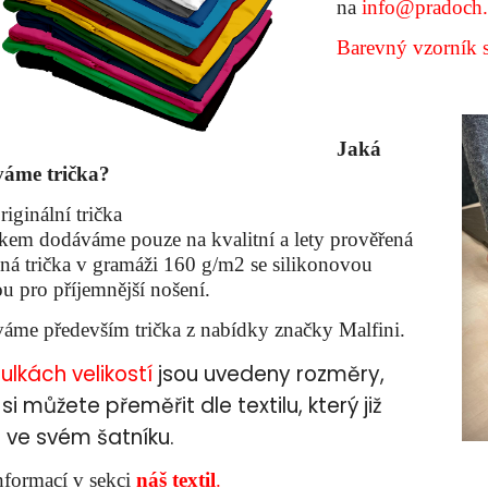
na
info@pradoch.
Barevný vzorník 
Jaká
váme trička?
riginální trička
skem dodáváme pouze na kvalitní a lety prověřená
ná trička v gramáži 160 g/m2 se silikonovou
u pro příjemnější nošení.
áme především trička z nabídky značky Malfini.
ulkách
velikostí
jsou uvedeny rozměry,
 si můžete přeměřit dle textilu, který již
ve svém šatníku.
nformací v sekci
náš textil
.