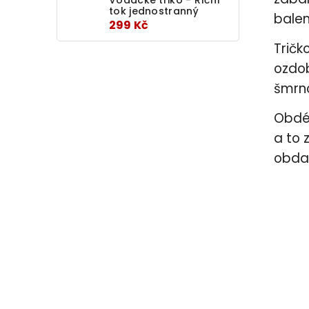
tok jednostranný
balen
299 Kč
Tričk
ozdob
šmrn
Obdél
a to 
obda