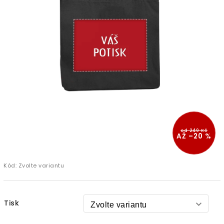
od 249 Kč
AŽ –20 %
Kód:
Zvolte variantu
Tisk