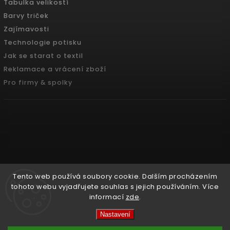
Tabulka velikostí
Barvy triček
Zajímavosti
Technologie potisku
Jak se starat o textil
Reklamace a vrácení zboží
Pro firmy & spolky
Tento web používá soubory cookie. Dalším procházením
tohoto webu vyjadřujete souhlas s jejich používáním. Více
informací
zde
.
Copyright 2026
Pradoch.cz
. Všechna práva vyhrazena.
Nastavení
Vytvořil
Shoptet
| Design
Shoptak.cz.