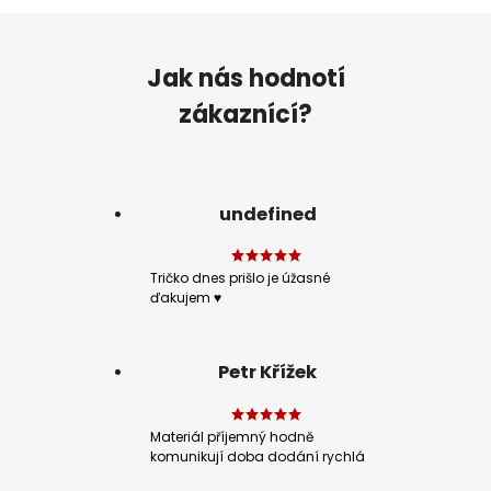
Jak nás hodnotí
zákaznící?
undefined
Tričko dnes prišlo je úžasné
ďakujem ♥️
Petr Křížek
Materiál příjemný hodně
komunikují doba dodání rychlá