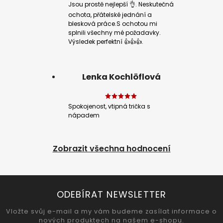
Jsou prostě nejlepší 👌. Neskutečná
ochota, přátelské jednání a
blesková práce.S ochotou mi
splnili všechny mé požadavky.
Výsledek perfektní 👍👍👍.
Lenka Kochlöflová
Spokojenost, vtipná trička s
nápadem
Zobrazit všechna hodnocení
ODEBÍRAT NEWSLETTER
Vložte svůj e-mail a my vám budeme zasílat informace o
nových produktech na našem e-shopu.