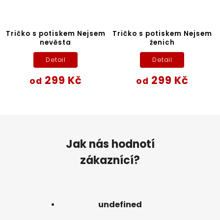
Tričko s potiskem Nejsem
Tričko s potiskem Nejsem
nevěsta
ženich
Detail
Detail
299 Kč
299 Kč
od
od
Jak nás hodnotí
zákaznící?
undefined