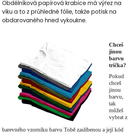
Obdélníková papírová krabice má výřez na
víku a to z průhledné fólie, takže potisk na
obdarovaného hned vykoukne.
Chceš
jinou
barvu
trička?
Pokud
chceš
jinou
barvu,
tak
můžeš
vybrat z
barevného vzorníku barvu Tobě zaslíbenou a její kód