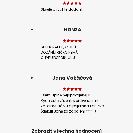
Skvělé a rychlé dodání.
HONZA
SUPER NÁKUP,RYCHLÉ
DODÁNÍ,TRIČKO NEMÁ
CHYBU,DOPORUČUJI
Jana Vokáčová
Jsem úplně nejspokojenější.
Rychlost vyřízení, s překvapením
ve formě dárku a příjemná kartička
(děkuji Janě za zabalení ????)
Zobrazit všechna hodnocení