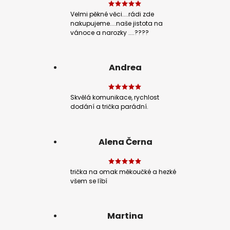
Velmi pěkné věci....rádi zde
nakupujeme....naše jistota na
vánoce a narozky ....????
Andrea
Skvělá komunikace, rychlost
dodání a trička parádní.
Alena Černa
trička na omak měkoučké a hezké
všem se líbí
Martina