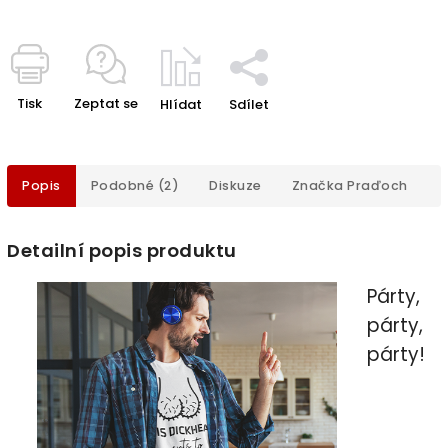
Tisk
Zeptat se
Hlídat
Sdílet
Popis
Podobné (2)
Diskuze
Značka
Praďoch
Detailní popis produktu
Párty,
párty,
párty!