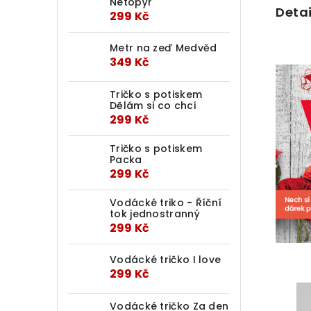
Netopýr
Detai
299 Kč
Metr na zeď Medvěd
349 Kč
Tričko s potiskem
Dělám si co chci
299 Kč
Tričko s potiskem
Packa
299 Kč
Vodácké triko - Říční
tok jednostranný
299 Kč
Vodácké tričko I love
299 Kč
Vodácké tričko Za den