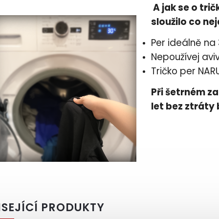
A jak se o tri
sloužilo co ne
Per ideálně na
Nepoužívej avi
Tričko per NAR
Při šetrném za
let bez ztráty
ISEJÍCÍ PRODUKTY