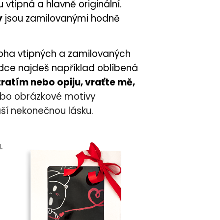
u vtipná a hlavně originální.
y
jsou zamilovanými hodně
oha vtipných a zamilovaných
dce najdeš například oblíbená
tratím nebo opiju, vraťte mě
,
bo obrázkové motivy
aší nekonečnou lásku.
.