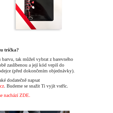
u trička?
 barvu, tak můžeš vybrat z barevného
bě zaslíbenou a její kód vepiš do
dejce (před dokončením objednávky).
aké dodatečně napsat
cz
. Budeme se snažit Ti vyjít vstříc.
se nachází ZDE.