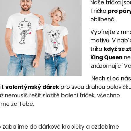
Naše trička jso
Trička
pro pár
oblíbená.
Vybírejte z mn
motivů. V nabí
trika
když se z
King Queen
ne
znázorňující V
Ne
ch si od nás
it
valentýnský dárek
pro s
vou drahou polovičku
už nemusíš řešit složité balení triček, všechno
áme za Tebe.
o zabalíme do dárkové krabičky a ozdobíme