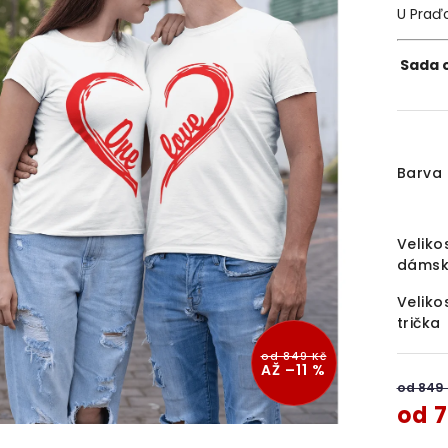
U Praď
Sada o
Barva 
Veliko
dámsk
Veliko
trička
od 849 Kč
AŽ –11 %
od 849
od
7