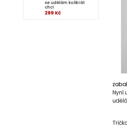
se udělám kolikrát
chci
299 Kč
zabal
Nyní 
uděl
Tričk