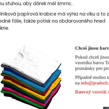
ou stuhou, aby dárek měl šmrnc.
níková papírová krabice má výřez na víku a to z
edné fólie, takže potisk na obdarovaného hned
kne.
Chceš jinou barv
Pokud chceš jinou
vzorníku barvu To
poznámky pro pro
Případně možno t
na
info@pradoch.
Barevný vzorník 