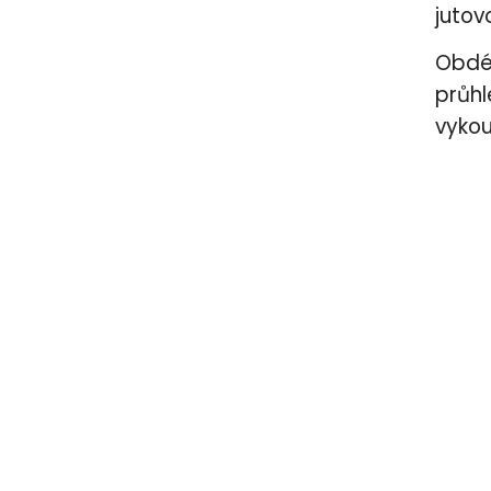
jutov
Obdél
průhl
vykou