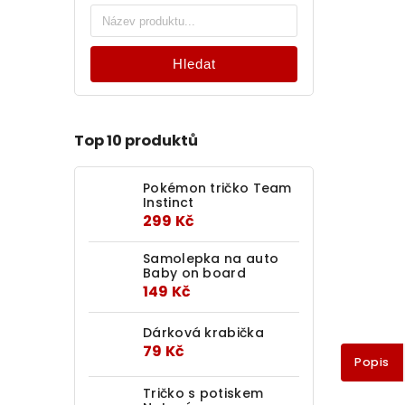
Hledat
Top 10 produktů
Pokémon tričko Team
Instinct
299 Kč
Samolepka na auto
Baby on board
149 Kč
Dárková krabička
79 Kč
Popis
Tričko s potiskem