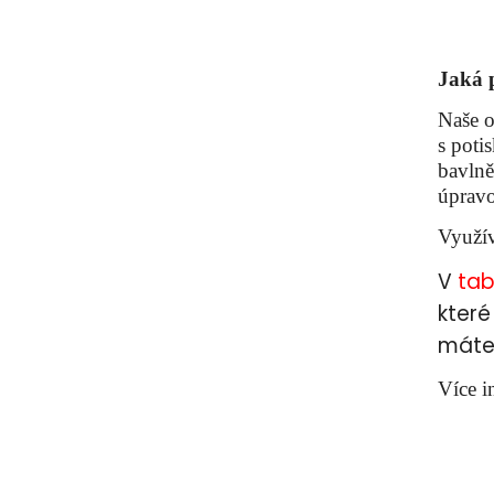
Jaká 
Naše o
s poti
bavlně
úpravo
Využív
V
tab
které
máte 
Více i