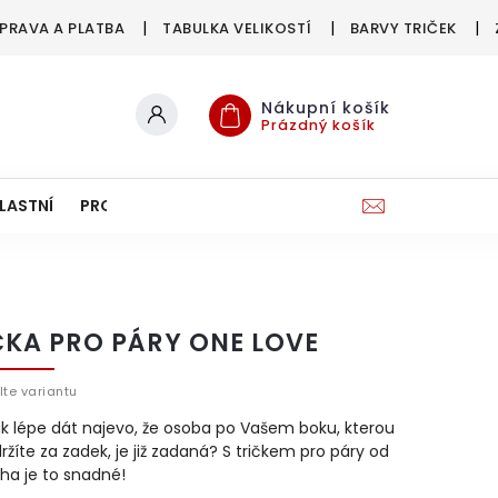
PRAVA A PLATBA
TABULKA VELIKOSTÍ
BARVY TRIČEK
Nákupní košík
Prázdný košík
LASTNÍ
PRO FIRMY & SPOLKY
ČKA PRO PÁRY ONE LOVE
lte variantu
k lépe dát najevo, že osoba po Vašem boku, kterou
ržíte za zadek, je již zadaná? S tričkem pro páry od
ha je to snadné!