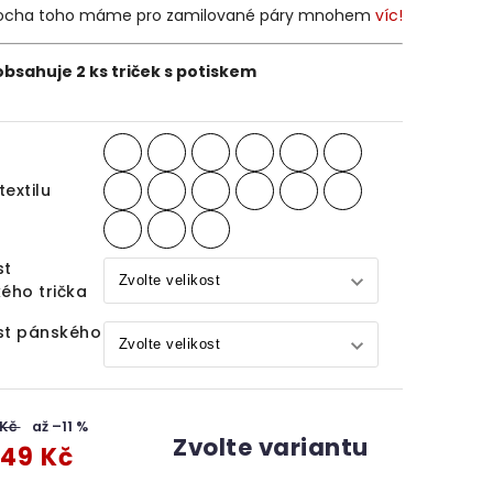
ocha toho máme pro zamilované páry mnohem
víc!
bsahuje 2 ks triček s potiskem
textilu
st
ého trička
st pánského
 Kč
až –11 %
Zvolte variantu
49 Kč