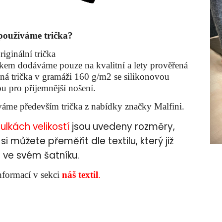
používáme trička?
riginální trička
skem dodáváme pouze na kvalitní a lety prověřená
ná trička v gramáži 160 g/m2 se silikonovou
u pro příjemnější nošení.
áme především trička z nabídky značky Malfini.
ulkách
velikostí
jsou uvedeny rozměry,
 si můžete přeměřit dle textilu, který již
ve svém šatníku.
nformací v sekci
náš textil
.