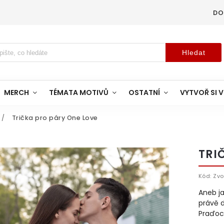
DO
Hledat
MERCH
TÉMATA MOTIVŮ
OSTATNÍ
VYTVOŘ SI V
/
Trička pro páry One Love
TRI
Kód:
Zvo
Aneb ja
právě d
Praďoc