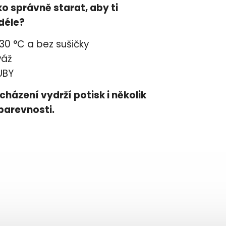
čko správně starat, aby ti
jdéle?
 30 °C a bez sušičky
váž
UBY
cházení vydrží potisk i několik
 barevnosti.