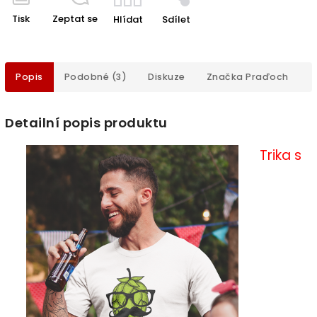
Tisk
Zeptat se
Hlídat
Sdílet
Popis
Podobné (3)
Diskuze
Značka
Praďoch
Detailní popis produktu
Trika s