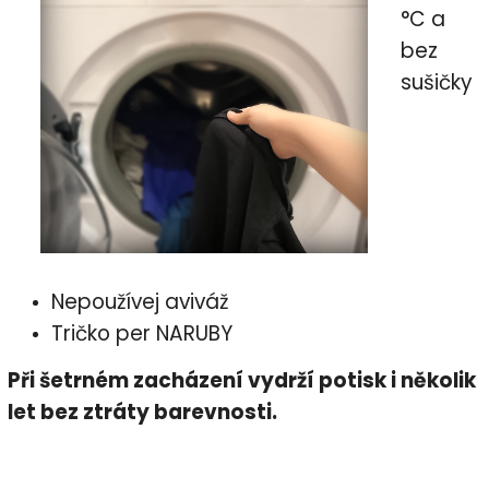
°C a
bez
sušičky
Nepoužívej aviváž
Tričko per NARUBY
Při šetrném zacházení vydrží potisk i několik
let bez ztráty barevnosti.