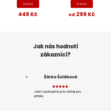
Detail
Detail
449 Kč
299 Kč
od
Jak nás hodnotí
zákaznící?
Šárka Šuláková
Jsem spokojená je to dárek pro
přítele