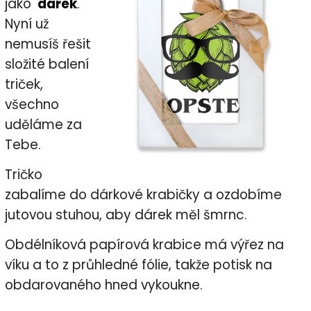
jako
dárek
.
Nyní už
nemusíš řešit
složité balení
triček,
všechno
uděláme za
Tebe.
Tričko
zabalíme do dárkové krabičky a ozdobíme
jutovou stuhou, aby dárek měl šmrnc.
Obdélníková papírová krabice má výřez na
víku a to z průhledné fólie, takže potisk na
obdarovaného hned vykoukne.