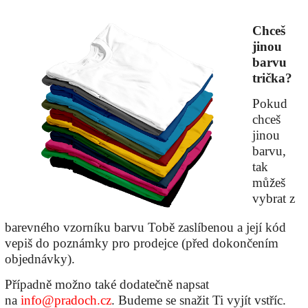
Chceš
jinou
barvu
trička?
Pokud
chceš
jinou
barvu,
tak
můžeš
vybrat z
barevného vzorníku barvu Tobě zaslíbenou a její kód
vepiš do poznámky pro prodejce (před dokončením
objednávky).
Případně možno také dodatečně napsat
na
info@pradoch.cz
. Budeme se snažit Ti vyjít vstříc.