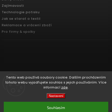
Zajímavosti
Technologie potisku
Jak se starat o textil
Reklamace a vrácení zboží
Pro firmy & spolky
Tento web používá soubory cookie. Dalším procházením
tohoto webu vyjadřujete souhlas s jejich používáním. Více
informací
zde
.
Copyright 2026
Pradoch.cz
. Všechna práva vyhrazena.
Nastavení
Vytvořil
Shoptet
| Design
Shoptak.cz.
Souhlasím