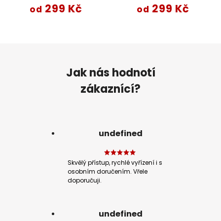
299 Kč
299 Kč
od
od
Jak nás hodnotí
zákaznící?
undefined
Skvělý přístup, rychlé vyřízení i s
osobním doručením. Vřele
doporučuji.
undefined