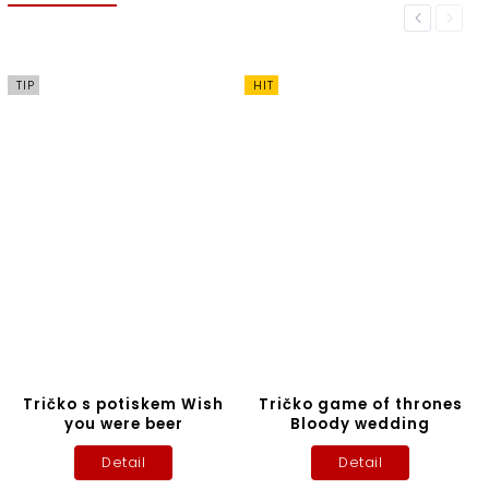
Previous
Next
TIP
HIT
Tričko s potiskem Wish
Tričko game of thrones
you were beer
Bloody wedding
Detail
Detail