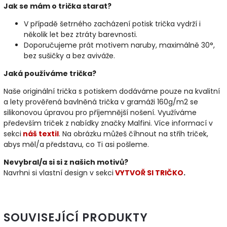
Jak se mám o trička starat?
V případě šetrného zacházení potisk trička vydrží i
několik let bez ztráty barevnosti.
Doporučujeme prát motivem naruby, maximálně 30°,
bez sušičky a bez aviváže.
Jaká používáme trička?
Naše originální trička s potiskem dodáváme pouze na kvalitní
a lety prověřená bavlněná trička v gramáži 160g/m2 se
silikonovou úpravou pro příjemnější nošení. Využíváme
především triček z nabídky značky Malfini. Více informací v
sekci
náš textil
. Na obrázku můžeš číhnout na střih triček,
abys měl/a představu, co Ti asi pošleme.
Nevybral/a si si z našich motivů?
Navrhni si vlastní design v sekci
VYTVOŘ SI TRIČKO
.
SOUVISEJÍCÍ PRODUKTY