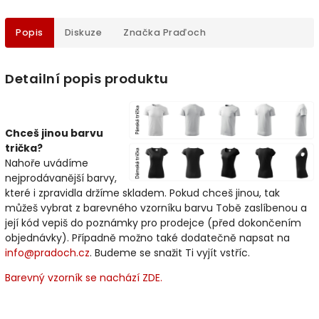
Popis
Diskuze
Značka
Praďoch
Detailní popis produktu
Chceš jinou barvu
trička?
Nahoře uvádíme
nejprodávanější barvy,
které i zpravidla držíme skladem. Pokud chceš jinou, tak
můžeš vybrat z barevného vzorníku barvu Tobě zaslíbenou a
její kód vepiš do poznámky pro prodejce (před dokončením
objednávky). Případně možno také dodatečně napsat na
info@pradoch.cz
. Budeme se snažit Ti vyjít vstříc.
Barevný vzorník se nachází ZDE.