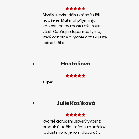
Skvělý servis, trička krásné, děti
nadšené. Materiál příjemný,
velikost 158 by mohla být trošku
větší. Oceňuji i dopomoc týmu,
který ochotně a rychle dotiskl ještě
jedno tričko.
Hostášová
super
Julie Kosíková
Rychlé doručení..skvělý výběr z
produktů udělal mému manželovi
radost mohu jenom doporučit ..