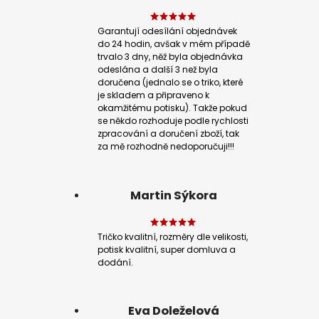
Garantují odesílání objednávek
do 24 hodin, avšak v mém případě
trvalo 3 dny, něž byla objednávka
odeslána a další 3 než byla
doručena (jednalo se o triko, které
je skladem a připraveno k
okamžitému potisku). Takže pokud
se někdo rozhoduje podle rychlosti
zpracování a doručení zboží, tak
za mě rozhodně nedoporučuji!!!
Martin Sýkora
Tričko kvalitní, rozměry dle velikosti,
potisk kvalitní, super domluva a
dodání.
Eva Doleželová