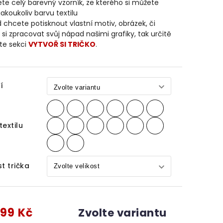
te celý barevný vzorník, ze kterého si můžete
jakoukoliv barvu textilu
 chcete potisknout vlastní motiv, obrázek, či
si zpracovat svůj nápad našimi grafiky, tak určitě
te sekci
VYTVOŘ SI TRIČKO
.
í
textilu
st trička
99 Kč
Zvolte variantu