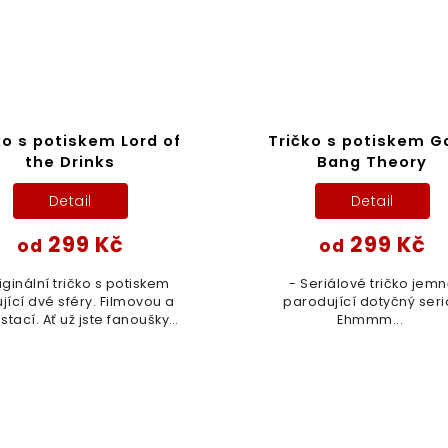
ko s potiskem Lord of
Tričko s potiskem G
the Drinks
Bang Theory
Detail
Detail
299 Kč
299 Kč
od
od
iginální tričko s potiskem
- Seriálové tričko jemně
jící dvé sféry. Filmovou a
parodující dotyčný seriá
stací. Ať už jste fanoušky
Ehmmm...
ho, druhého, či obojího -
te si představit ideálnější
motiv na maraton s...