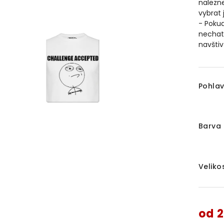
nalezne
vybrat 
- Pokud
nechat 
navštiv
Pohlav
Barva 
Veliko
od
2