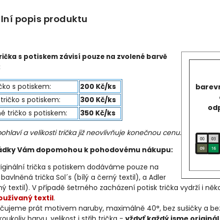
lní popis produktu
rička s potiskem závisí pouze na zvolené barvě
:
ičko s potiskem:
200 Kč/ks
barevn
tričko s potiskem:
300 Kč/ks
odp
é tričko s potiskem:
350 Kč/ks
ohlaví a velikosti trička již neovlivňuje konečnou cenu.
řádky Vám dopomohou k pohodovému nákupu:
riginální trička s potiskem dodáváme pouze na
í bavlněná trička Sol´s (bílý a černý textil), a Adler
ý textil). V případě šetrného zacházení potisk trička vydrží i někol
oužívaný textil
.
ujeme prát motivem naruby, maximálně 40°, bez sušičky a bez av
oukoliv barvu, velikost i střih trička -
vždyť každý jsme originál