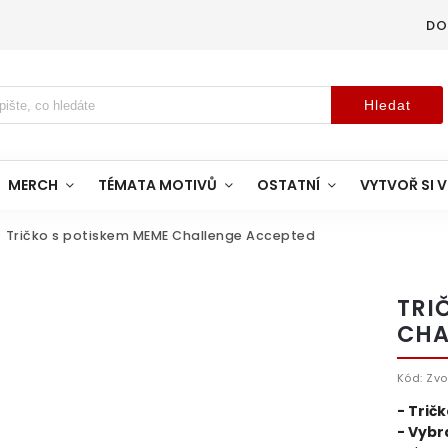
DO
Hledat
MERCH
TÉMATA MOTIVŮ
OSTATNÍ
VYTVOŘ SI V
Tričko s potiskem MEME Challenge Accepted
TRI
CHA
Kód:
Zvo
- Trič
- Vybra