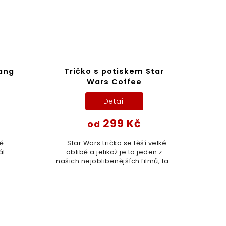
ang
Tričko s potiskem Star
Wars Coffee
Detail
299 Kč
od
- Star Wars trička se těší velké
l.
oblibě a jelikož je to jeden z
našich nejoblibenějších filmů, tak
nelze opomenout tento klenot
filmové historie. Tohle však není
jediný produkt...