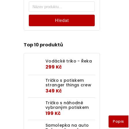
Hledat
Top 10 produktů
Vodácké triko - Řeka
299 Kč
Tričko s potiskem
stranger things crew
349 Kč
Tričko s náhodně
vybraným potiskem
199 Kč
Popis
Samolepka na auto