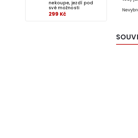
nekoupe, jezdí pod
své možnosti
Nevybra
299 Kč
SOUV