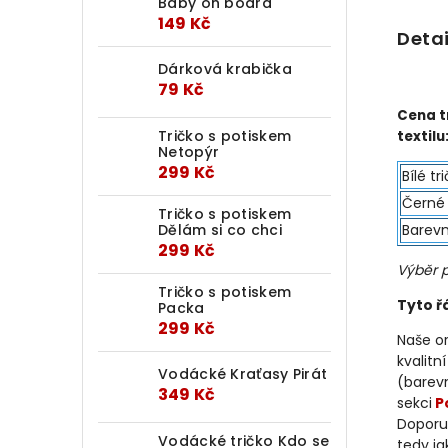
Baby on board
149 Kč
Detai
Dárková krabička
79 Kč
Cena t
Tričko s potiskem
textilu
Netopýr
299 Kč
Bílé tr
Černé 
Tričko s potiskem
Dělám si co chci
Barevn
299 Kč
Výběr p
Tričko s potiskem
Tyto 
Packa
299 Kč
Naše o
kvalitn
Vodácké Kraťasy Pirát
(barevn
349 Kč
sekci
P
Doporuč
Vodácké tričko Kdo se
tedy jak