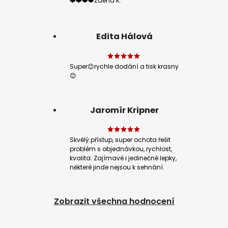
❤️❤️❤️❤️Zdena K.
Edita Hálová
Super😊rychle dodání a tisk krasny
😊
Jaromír Kripner
Skvělý přístup, super ochota řešit
problém s objednávkou, rychlost,
kvalita. Zajímavé i jedinečné lepky,
některé jinde nejsou k sehnání.
Zobrazit všechna hodnocení