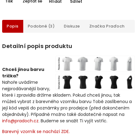
Tisk
Zeptat se
Hlídat
Sdílet
Popis
Podobné (3)
Diskuze
Značka
Praďoch
Detailní popis produktu
Chceš jinou barvu
trička?
Nahoře uvádíme
nejprodávanější barvy,
které i zpravidla držíme skladem. Pokud chceš jinou, tak
můžeš vybrat z barevného vzorníku barvu Tobě zaslíbenou a
její kód vepiš do poznámky pro prodejce (před dokončením
objednávky). Případně možno také dodatečně napsat na
info@pradoch.cz
. Budeme se snažit Ti vyjít vstříc.
Barevný vzorník se nachází ZDE.