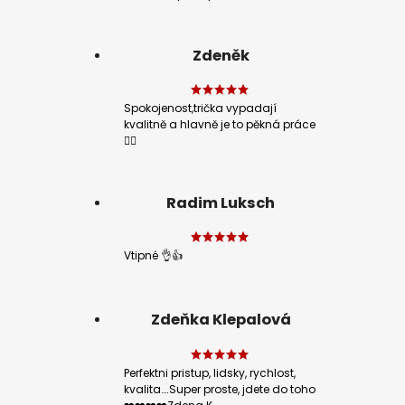
Zdeněk
Spokojenost,trička vypadají
kvalitně a hlavně je to pěkná práce
👍🏻
Radim Luksch
Vtipné 👌👍
Zdeňka Klepalová
Perfektni pristup, lidsky, rychlost,
kvalita….Super proste, jdete do toho