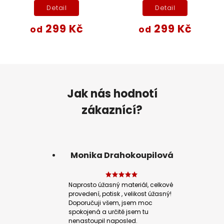
Detail
Detail
299 Kč
299 Kč
od
od
Jak nás hodnotí
zákaznící?
Monika Drahokoupilová
Naprosto úžasný materiál, celkové
provedení, potisk , velikost úžasný!
Doporučuji všem, jsem moc
spokojená a určitě jsem tu
nenastoupil naposled.