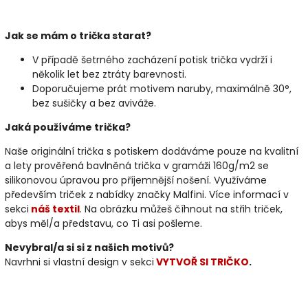
Jak se mám o trička starat?
V případě šetrného zacházení potisk trička vydrží i
několik let bez ztráty barevnosti.
Doporučujeme prát motivem naruby, maximálně 30°,
bez sušičky a bez aviváže.
Jaká používáme trička?
Naše originální trička s potiskem dodáváme pouze na kvalitní
a lety prověřená bavlněná trička v gramáži 160g/m2 se
silikonovou úpravou pro příjemnější nošení. Využíváme
především triček z nabídky značky Malfini. Více informací v
sekci
náš textil
. Na obrázku můžeš číhnout na střih triček,
abys měl/a představu, co Ti asi pošleme.
Nevybral/a si si z našich motivů?
Navrhni si vlastní design v sekci
VYTVOŘ SI TRIČKO
.