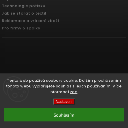
Technologie potisku
Jak se starat o textil
Reklamace a vrácení zboží
Pro firmy & spolky
Tento web používá soubory cookie. Dalším procházením
tohoto webu vyjadřujete souhlas s jejich používáním. Více
informací
zde
.
Copyright 2026
Pradoch.cz
. Všechna práva vyhrazena.
Nastavení
Vytvořil
Shoptet
| Design
Shoptak.cz.
Souhlasím