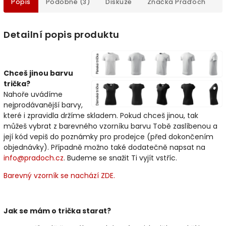
Popis
Podobné (3)
Diskuze
Značka
Praďoch
Detailní popis produktu
Chceš jinou barvu
trička?
Nahoře uvádíme
nejprodávanější barvy,
které i zpravidla držíme skladem. Pokud chceš jinou, tak
můžeš vybrat z barevného vzorníku barvu Tobě zaslíbenou a
její kód vepiš do poznámky pro prodejce (před dokončením
objednávky). Případně možno také dodatečně napsat na
info@pradoch.cz
. Budeme se snažit Ti vyjít vstříc.
Barevný vzorník se nachází ZDE.
Jak se mám o trička starat?