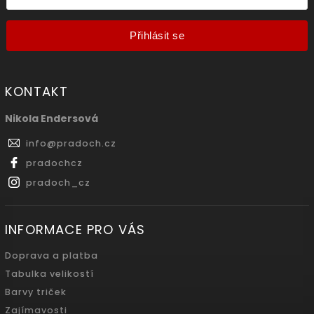
Přihlásit se
KONTAKT
Nikola Endersová
info
@
pradoch.cz
pradochcz
pradoch_cz
INFORMACE PRO VÁS
Doprava a platba
Tabulka velikostí
Barvy triček
Zajímavosti