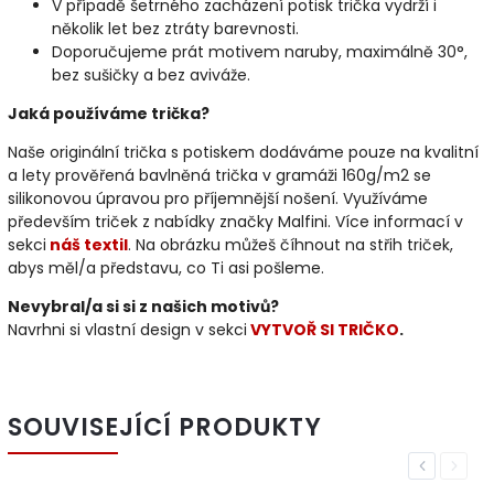
V případě šetrného zacházení potisk trička vydrží i
několik let bez ztráty barevnosti.
Doporučujeme prát motivem naruby, maximálně 30°,
bez sušičky a bez aviváže.
Jaká používáme trička?
Naše originální trička s potiskem dodáváme pouze na kvalitní
a lety prověřená bavlněná trička v gramáži 160g/m2 se
silikonovou úpravou pro příjemnější nošení. Využíváme
především triček z nabídky značky Malfini. Více informací v
sekci
náš textil
. Na obrázku můžeš číhnout na střih triček,
abys měl/a představu, co Ti asi pošleme.
Nevybral/a si si z našich motivů?
Navrhni si vlastní design v sekci
VYTVOŘ SI TRIČKO
.
SOUVISEJÍCÍ PRODUKTY
Previous
Next