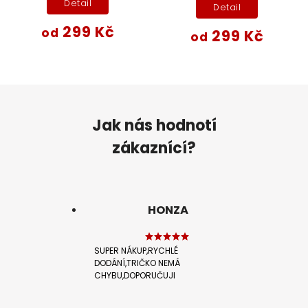
Detail
Detail
299 Kč
od
299 Kč
od
Jak nás hodnotí
zákaznící?
HONZA
SUPER NÁKUP,RYCHLÉ
DODÁNÍ,TRIČKO NEMÁ
CHYBU,DOPORUČUJI