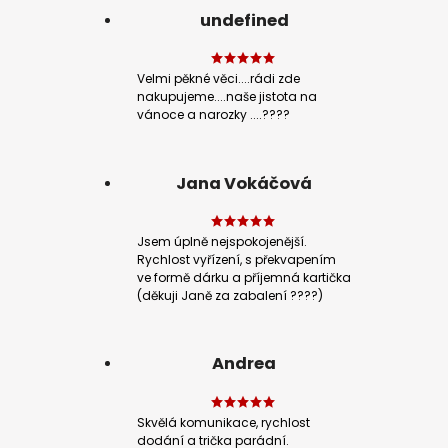
undefined
Velmi pěkné věci....rádi zde
nakupujeme....naše jistota na
vánoce a narozky ....????
Jana Vokáčová
Jsem úplně nejspokojenější.
Rychlost vyřízení, s překvapením
ve formě dárku a příjemná kartička
(děkuji Janě za zabalení ????)
Andrea
Skvělá komunikace, rychlost
dodání a trička parádní.