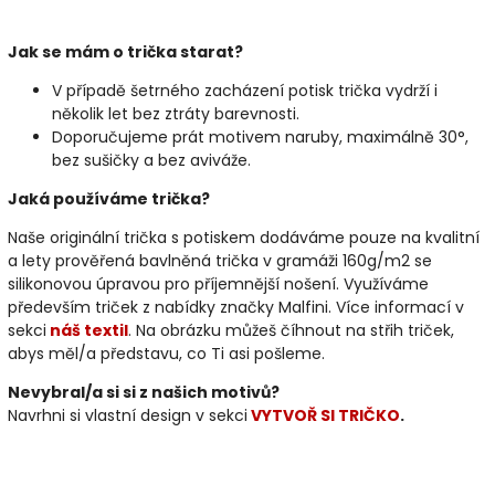
Jak se mám o trička starat?
V případě šetrného zacházení potisk trička vydrží i
několik let bez ztráty barevnosti.
Doporučujeme prát motivem naruby, maximálně 30°,
bez sušičky a bez aviváže.
Jaká používáme trička?
Naše originální trička s potiskem dodáváme pouze na kvalitní
a lety prověřená bavlněná trička v gramáži 160g/m2 se
silikonovou úpravou pro příjemnější nošení. Využíváme
především triček z nabídky značky Malfini. Více informací v
sekci
náš textil
. Na obrázku můžeš číhnout na střih triček,
abys měl/a představu, co Ti asi pošleme.
Nevybral/a si si z našich motivů?
Navrhni si vlastní design v sekci
VYTVOŘ SI TRIČKO
.