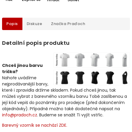
Popis
Diskuze
Značka
Praďoch
Detailní popis produktu
Chceš jinou barvu
trička?
Nahoře uvádíme
nejprodávanější barvy,
které i zpravidla držíme skladem. Pokud chceš jinou, tak
můžeš vybrat z barevného vzorníku barvu Tobě zaslíbenou a
její kód vepiš do poznámky pro prodejce (před dokončením
objednávky). Případně možno také dodatečně napsat na
info@pradoch.cz
. Budeme se snažit Ti vyjít vstříc.
Barevný vzorník se nachází ZDE.