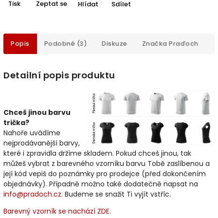
Tisk
Zeptat se
Hlídat
Sdílet
Popis
Podobné (3)
Diskuze
Značka
Praďoch
Detailní popis produktu
Chceš jinou barvu
trička?
Nahoře uvádíme
nejprodávanější barvy,
které i zpravidla držíme skladem. Pokud chceš jinou, tak
můžeš vybrat z barevného vzorníku barvu Tobě zaslíbenou a
její kód vepiš do poznámky pro prodejce (před dokončením
objednávky). Případně možno také dodatečně napsat na
info@pradoch.cz
. Budeme se snažit Ti vyjít vstříc.
Barevný vzorník se nachází ZDE.