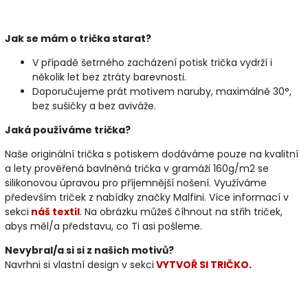
Jak se mám o trička starat?
V případě šetrného zacházení potisk trička vydrží i
několik let bez ztráty barevnosti.
Doporučujeme prát motivem naruby, maximálně 30°,
bez sušičky a bez aviváže.
Jaká používáme trička?
Naše originální trička s potiskem dodáváme pouze na kvalitní
a lety prověřená bavlněná trička v gramáži 160g/m2 se
silikonovou úpravou pro příjemnější nošení. Využíváme
především triček z nabídky značky Malfini. Více informací v
sekci
náš textil
. Na obrázku můžeš číhnout na střih triček,
abys měl/a představu, co Ti asi pošleme.
Nevybral/a si si z našich motivů?
Navrhni si vlastní design v sekci
VYTVOŘ SI TRIČKO
.