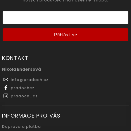
nových produktech na našem e-shopu.
Přihlásit se
KONTAKT
Nikola Endersová
info
@
pradoch.cz
pradochcz
pradoch_cz
INFORMACE PRO VÁS
Doprava a platba