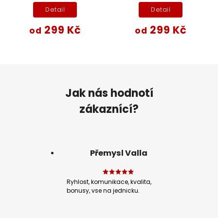
Detail
Detail
299 Kč
299 Kč
od
od
Jak nás hodnotí
zákaznící?
Přemysl Valla
Ryhlost, komunikace, kvalita,
bonusy, vse na jednicku.