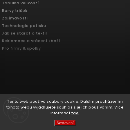
Tabulka velikostí
Barvy triček
Zajímavosti
Technologie potisku
Jak se starat o textil
Reklamace a vrácení zboží
Pro firmy & spolky
Tento web používá soubory cookie. Dalším procházením
tohoto webu vyjadřujete souhlas s jejich používáním. Více
informací
zde
.
Copyright 2026
Pradoch.cz
. Všechna práva vyhrazena.
Nastavení
Vytvořil
Shoptet
| Design
Shoptak.cz.