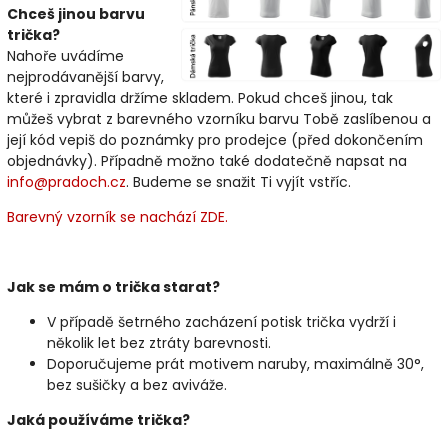
Chceš jinou barvu
trička?
Nahoře uvádíme
nejprodávanější barvy,
které i zpravidla držíme skladem. Pokud chceš jinou, tak
můžeš vybrat z barevného vzorníku barvu Tobě zaslíbenou a
její kód vepiš do poznámky pro prodejce (před dokončením
objednávky). Případně možno také dodatečně napsat na
info@pradoch.cz
. Budeme se snažit Ti vyjít vstříc.
Barevný vzorník se nachází ZDE.
Jak se mám o trička starat?
V případě šetrného zacházení potisk trička vydrží i
několik let bez ztráty barevnosti.
Doporučujeme prát motivem naruby, maximálně 30°,
bez sušičky a bez aviváže.
Jaká používáme trička?