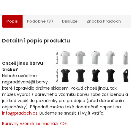
Popis
Podobné (3)
Diskuze
Značka
Praďoch
Detailní popis produktu
Chceš jinou barvu
trička?
Nahoře uvádíme
nejprodávanější barvy,
které i zpravidla držíme skladem. Pokud chceš jinou, tak
můžeš vybrat z barevného vzorníku barvu Tobě zaslíbenou a
její kód vepiš do poznámky pro prodejce (před dokončením
objednávky). Případně možno také dodatečně napsat na
info@pradoch.cz
. Budeme se snažit Ti vyjít vstříc.
Barevný vzorník se nachází ZDE.