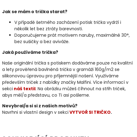
Jak se mám o trička starat?
V případě šetrného zacházení potisk trička vydrží i
několik let bez ztráty barevnosti.
Doporučujeme prát motivem naruby, maximálně 30°,
bez sušičky a bez aviváže.
Jaká používáme trička?
Naše originální trička s potiskem dodáváme pouze na kvalitní
a lety prověřená bavlněná trička v gramáži 160g/m2 se
silikonovou úpravou pro příjemnější nošení. Využíváme
především triček z nabídky značky Malfini. Více informací v
sekci
náš textil
. Na obrázku můžeš číhnout na střih triček,
abys měl/a představu, co Ti asi pošleme.
Nevybral/a si si z našich motivů?
Navrhni si vlastní design v sekci
VYTVOŘ SI TRIČKO
.