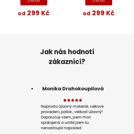
Detail
Detail
299 Kč
299 Kč
od
od
Jak nás hodnotí
zákaznící?
Monika Drahokoupilová
Naprosto úžasný materiál, celkové
provedení, potisk , velikost úžasný!
Doporučuji všem, jsem moc
spokojená a určitě jsem tu
nenastoupil naposled.