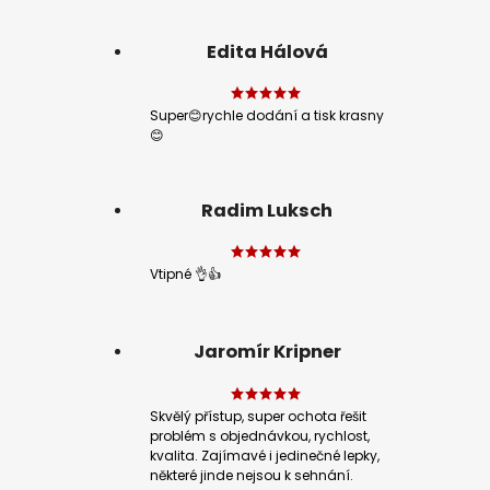
Edita Hálová
Super😊rychle dodání a tisk krasny
😊
Radim Luksch
Vtipné 👌👍
Jaromír Kripner
Skvělý přístup, super ochota řešit
problém s objednávkou, rychlost,
kvalita. Zajímavé i jedinečné lepky,
některé jinde nejsou k sehnání.