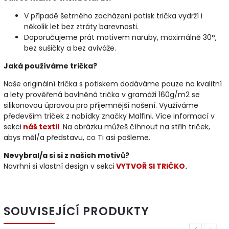
V případě šetrného zacházení potisk trička vydrží i
několik let bez ztráty barevnosti.
Doporučujeme prát motivem naruby, maximálně 30°,
bez sušičky a bez aviváže.
Jaká používáme trička?
Naše originální trička s potiskem dodáváme pouze na kvalitní
a lety prověřená bavlněná trička v gramáži 160g/m2 se
silikonovou úpravou pro příjemnější nošení. Využíváme
především triček z nabídky značky Malfini. Více informací v
sekci
náš textil
. Na obrázku můžeš číhnout na střih triček,
abys měl/a představu, co Ti asi pošleme.
Nevybral/a si si z našich motivů?
Navrhni si vlastní design v sekci
VYTVOŘ SI TRIČKO
.
SOUVISEJÍCÍ PRODUKTY