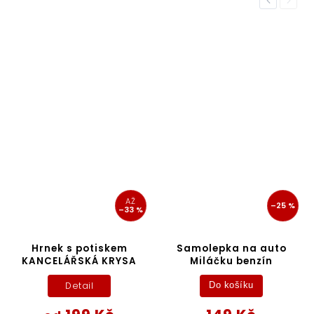
Previous
Next
AŽ
–25 %
–33 %
Hrnek s potiskem
Samolepka na auto
KANCELÁŘSKÁ KRYSA
Miláčku benzín
Detail
Do košíku