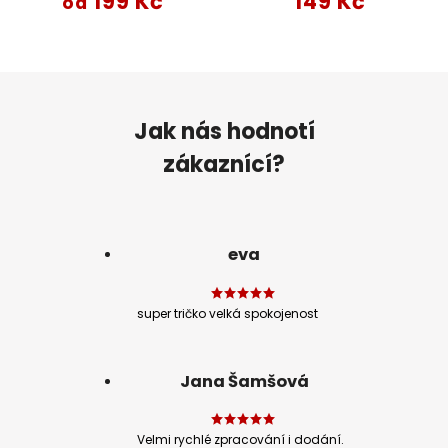
199 Kč
149 Kč
od
Jak nás hodnotí
zákaznící?
eva
super tričko velká spokojenost
Jana Šamšová
Velmi rychlé zpracování i dodání.