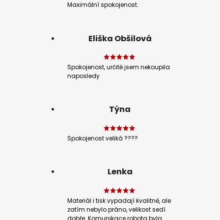
Maximální spokojenost.
Eliška Obšilová
Spokojenost, určitě jsem nekoupila
naposledy
Týna
Spokojenost veliká ????
Lenka
Materiál i tisk vypadají kvalitně, ale
zatím nebylo práno, velikost sedí
dobře. Komunikace robota byla