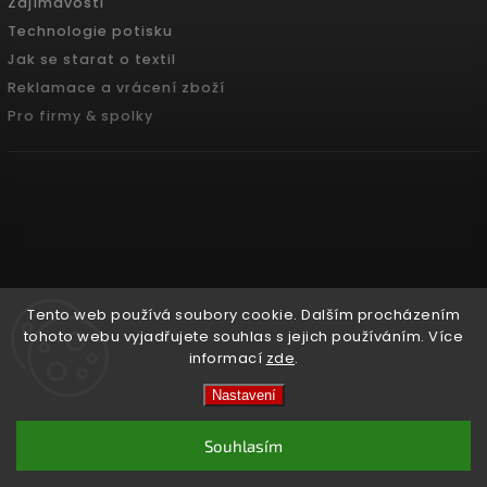
Zajímavosti
Technologie potisku
Jak se starat o textil
Reklamace a vrácení zboží
Pro firmy & spolky
Tento web používá soubory cookie. Dalším procházením
tohoto webu vyjadřujete souhlas s jejich používáním. Více
informací
zde
.
Copyright 2026
Pradoch.cz
. Všechna práva vyhrazena.
Nastavení
Vytvořil
Shoptet
| Design
Shoptak.cz.
Souhlasím