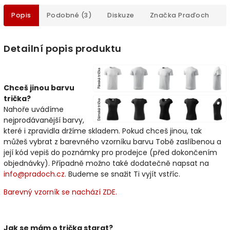
Popis
Podobné (3)
Diskuze
Značka
Praďoch
Detailní popis produktu
Chceš jinou barvu
trička?
Nahoře uvádíme
nejprodávanější barvy,
které i zpravidla držíme skladem. Pokud chceš jinou, tak
můžeš vybrat z barevného vzorníku barvu Tobě zaslíbenou a
její kód vepiš do poznámky pro prodejce (před dokončením
objednávky). Případně možno také dodatečně napsat na
info@pradoch.cz
. Budeme se snažit Ti vyjít vstříc.
Barevný vzorník se nachází ZDE.
Jak se mám o trička starat?