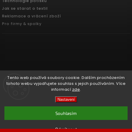
Technologie potisku
Jak se starat o textil
Reklamace a vrácení zboží
Pro firmy & spolky
Tento web používá soubory cookie. Dalším procházením
tohoto webu vyjadřujete souhlas s jejich používáním. Více
informací
zde
.
Copyright 2026
Pradoch.cz
. Všechna práva vyhrazena.
Nastavení
Vytvořil
Shoptet
| Design
Shoptak.cz.
Souhlasím
Odmítnout