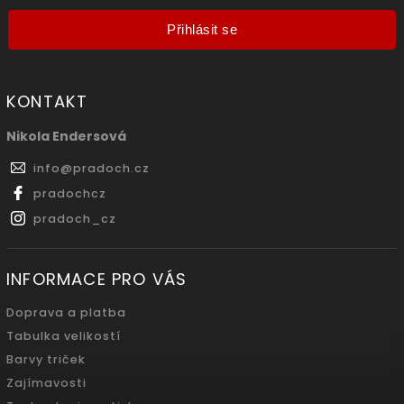
Přihlásit se
KONTAKT
Nikola Endersová
info
@
pradoch.cz
pradochcz
pradoch_cz
INFORMACE PRO VÁS
Doprava a platba
Tabulka velikostí
Barvy triček
Zajímavosti