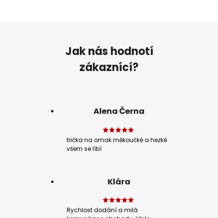
Jak nás hodnotí
zákaznící?
Alena Černa
trička na omak měkoučké a hezké
všem se líbí
Klára
Rychlost dodání a milá