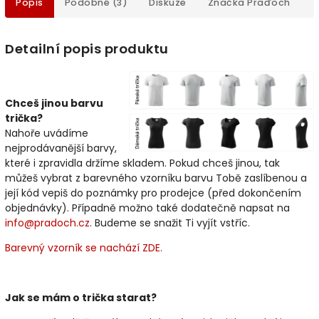
Popis
Podobné (3)
Diskuze
Značka
Praďoch
Detailní popis produktu
Chceš jinou barvu
trička?
Nahoře uvádíme
nejprodávanější barvy,
které i zpravidla držíme skladem. Pokud chceš jinou, tak
můžeš vybrat z barevného vzorníku barvu Tobě zaslíbenou a
její kód vepiš do poznámky pro prodejce (před dokončením
objednávky). Případně možno také dodatečně napsat na
info@pradoch.cz
. Budeme se snažit Ti vyjít vstříc.
Barevný vzorník se nachází ZDE.
Jak se mám o trička starat?