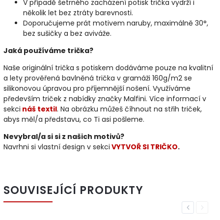
V případě šetrného zacházení potisk trička vydrží i
několik let bez ztráty barevnosti.
Doporučujeme prát motivem naruby, maximálně 30°,
bez sušičky a bez aviváže.
Jaká používáme trička?
Naše originální trička s potiskem dodáváme pouze na kvalitní
a lety prověřená bavlněná trička v gramáži 160g/m2 se
silikonovou úpravou pro příjemnější nošení. Využíváme
především triček z nabídky značky Malfini. Více informací v
sekci
náš textil
. Na obrázku můžeš číhnout na střih triček,
abys měl/a představu, co Ti asi pošleme.
Nevybral/a si si z našich motivů?
Navrhni si vlastní design v sekci
VYTVOŘ SI TRIČKO
.
SOUVISEJÍCÍ PRODUKTY
Previous
Next