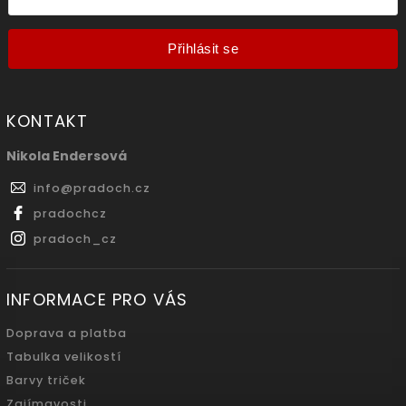
Přihlásit se
KONTAKT
Nikola Endersová
info
@
pradoch.cz
pradochcz
pradoch_cz
INFORMACE PRO VÁS
Doprava a platba
Tabulka velikostí
Barvy triček
Zajímavosti