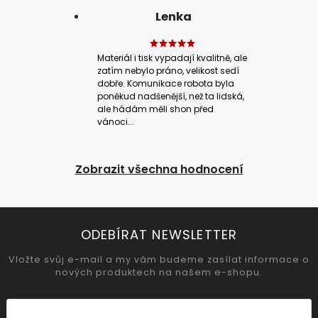
Lenka
Materiál i tisk vypadají kvalitně, ale
zatím nebylo práno, velikost sedí
dobře. Komunikace robota byla
poněkud nadšenější, než ta lidská,
ale hádám měli shon před
vánoci...
Zobrazit všechna hodnocení
ODEBÍRAT NEWSLETTER
Vložte svůj e-mail a my vám budeme zasílat informace o
nových produktech na našem e-shopu.