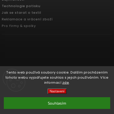
Technologie potisku
Jak se starat o textil
Reklamace a vrácení zboží
Pro firmy & spolky
Tento web používá soubory cookie. Dalším procházením
tohoto webu vyjadřujete souhlas s jejich používáním. Více
informací
zde
.
Copyright 2026
Pradoch.cz
. Všechna práva vyhrazena.
Nastavení
Vytvořil
Shoptet
| Design
Shoptak.cz.
Souhlasím