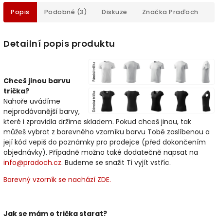
Popis
Podobné (3)
Diskuze
Značka
Praďoch
Detailní popis produktu
Chceš jinou barvu
trička?
Nahoře uvádíme
nejprodávanější barvy,
které i zpravidla držíme skladem. Pokud chceš jinou, tak
můžeš vybrat z barevného vzorníku barvu Tobě zaslíbenou a
její kód vepiš do poznámky pro prodejce (před dokončením
objednávky). Případně možno také dodatečně napsat na
info@pradoch.cz
. Budeme se snažit Ti vyjít vstříc.
Barevný vzorník se nachází ZDE.
Jak se mám o trička starat?