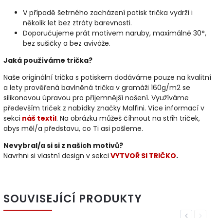
V případě šetrného zacházení potisk trička vydrží i
několik let bez ztráty barevnosti.
Doporučujeme prát motivem naruby, maximálně 30°,
bez sušičky a bez aviváže.
Jaká používáme trička?
Naše originální trička s potiskem dodáváme pouze na kvalitní
a lety prověřená bavlněná trička v gramáži 160g/m2 se
silikonovou úpravou pro příjemnější nošení. Využíváme
především triček z nabídky značky Malfini. Více informací v
sekci
náš textil
. Na obrázku můžeš číhnout na střih triček,
abys měl/a představu, co Ti asi pošleme.
Nevybral/a si si z našich motivů?
Navrhni si vlastní design v sekci
VYTVOŘ SI TRIČKO
.
SOUVISEJÍCÍ PRODUKTY
Previous
Next