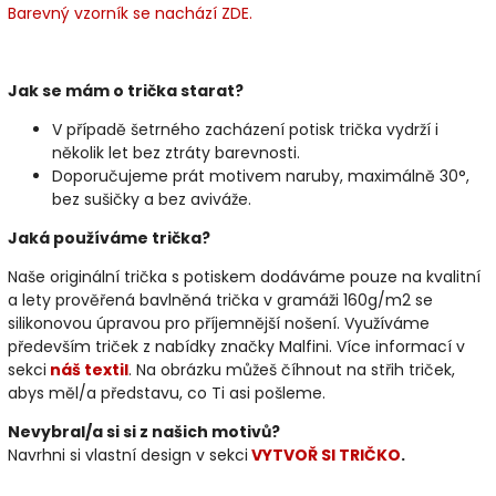
Barevný vzorník se nachází ZDE.
Jak se mám o trička starat?
V případě šetrného zacházení potisk trička vydrží i
několik let bez ztráty barevnosti.
Doporučujeme prát motivem naruby, maximálně 30°,
bez sušičky a bez aviváže.
Jaká používáme trička?
Naše originální trička s potiskem dodáváme pouze na kvalitní
a lety prověřená bavlněná trička v gramáži 160g/m2 se
silikonovou úpravou pro příjemnější nošení. Využíváme
především triček z nabídky značky Malfini. Více informací v
sekci
náš textil
. Na obrázku můžeš číhnout na střih triček,
abys měl/a představu, co Ti asi pošleme.
Nevybral/a si si z našich motivů?
Navrhni si vlastní design v sekci
VYTVOŘ SI TRIČKO
.