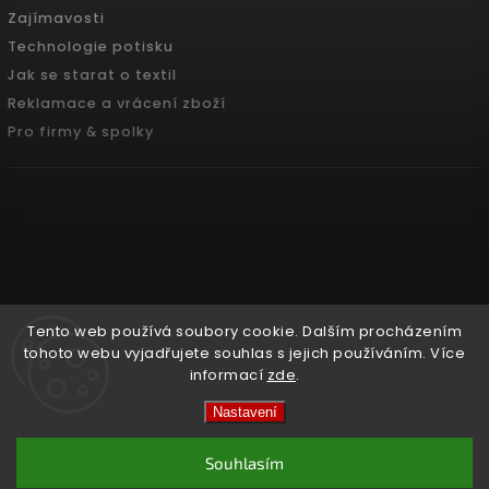
Zajímavosti
Technologie potisku
Jak se starat o textil
Reklamace a vrácení zboží
Pro firmy & spolky
Tento web používá soubory cookie. Dalším procházením
tohoto webu vyjadřujete souhlas s jejich používáním. Více
informací
zde
.
Copyright 2026
Pradoch.cz
. Všechna práva vyhrazena.
Nastavení
Vytvořil
Shoptet
| Design
Shoptak.cz.
Souhlasím