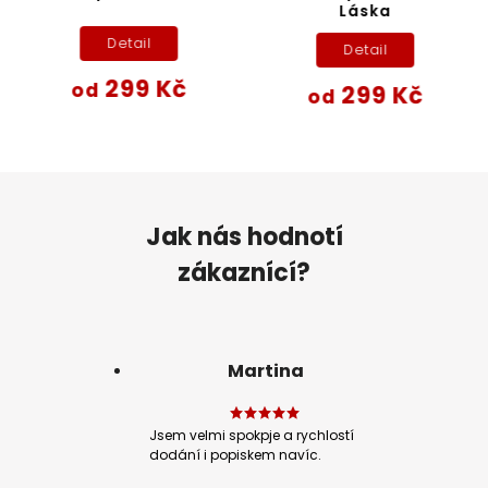
Láska
Detail
Detail
299 Kč
od
299 Kč
od
Jak nás hodnotí
zákaznící?
Martina
Jsem velmi spokpje a rychlostí
dodání i popiskem navíc.