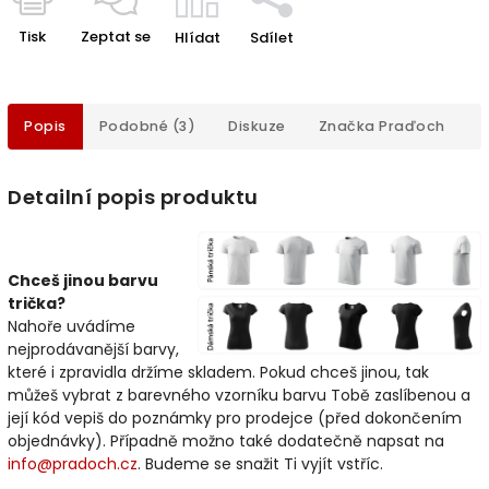
Tisk
Zeptat se
Hlídat
Sdílet
Popis
Podobné (3)
Diskuze
Značka
Praďoch
Detailní popis produktu
Chceš jinou barvu
trička?
Nahoře uvádíme
nejprodávanější barvy,
které i zpravidla držíme skladem. Pokud chceš jinou, tak
můžeš vybrat z barevného vzorníku barvu Tobě zaslíbenou a
její kód vepiš do poznámky pro prodejce (před dokončením
objednávky). Případně možno také dodatečně napsat na
info@pradoch.cz
. Budeme se snažit Ti vyjít vstříc.