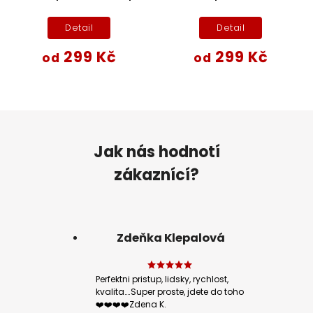
Detail
Detail
299 Kč
299 Kč
od
od
Jak nás hodnotí
zákaznící?
Zdeňka Klepalová
Perfektni pristup, lidsky, rychlost,
kvalita….Super proste, jdete do toho
❤️❤️❤️❤️Zdena K.