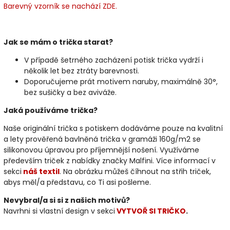
Barevný vzorník se nachází ZDE.
Jak se mám o trička starat?
V případě šetrného zacházení potisk trička vydrží i
několik let bez ztráty barevnosti.
Doporučujeme prát motivem naruby, maximálně 30°,
bez sušičky a bez aviváže.
Jaká používáme trička?
Naše originální trička s potiskem dodáváme pouze na kvalitní
a lety prověřená bavlněná trička v gramáži 160g/m2 se
silikonovou úpravou pro příjemnější nošení. Využíváme
především triček z nabídky značky Malfini. Více informací v
sekci
náš textil
. Na obrázku můžeš číhnout na střih triček,
abys měl/a představu, co Ti asi pošleme.
Nevybral/a si si z našich motivů?
Navrhni si vlastní design v sekci
VYTVOŘ SI TRIČKO
.