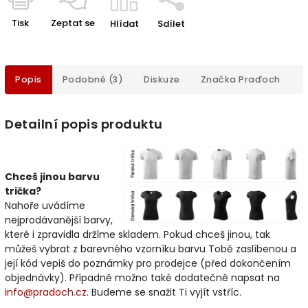
Tisk
Zeptat se
Hlídat
Sdílet
Popis
Podobné (3)
Diskuze
Značka
Praďoch
Detailní popis produktu
Chceš jinou barvu
trička?
Nahoře uvádíme
nejprodávanější barvy,
které i zpravidla držíme skladem. Pokud chceš jinou, tak
můžeš vybrat z barevného vzorníku barvu Tobě zaslíbenou a
její kód vepiš do poznámky pro prodejce (před dokončením
objednávky). Případně možno také dodatečně napsat na
info@pradoch.cz
. Budeme se snažit Ti vyjít vstříc.