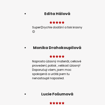
Edita Hálová
Super😊rychle dodání a tisk krasny
😊
Monika Drahokoupilová
Naprosto úžasný materiál, celkové
provedení, potisk , velikost úžasný!
Doporučuji všem, jsem moc
spokojená a určitě jsem tu
nenastoupil naposled.
Lucie Fošumová