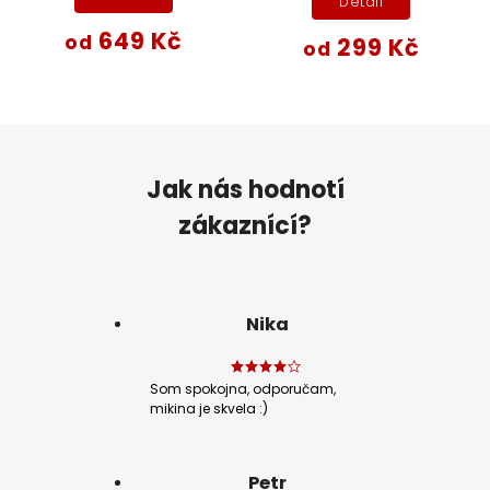
Detail
649 Kč
od
299 Kč
od
Jak nás hodnotí
zákaznící?
Nika
Som spokojna, odporučam,
mikina je skvela :)
Petr