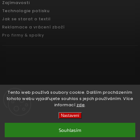
Zajímavosti
Technologie potisku
Jak se starat o textil
Reklamace a vrácení zboží
Pro firmy & spolky
Tento web používá soubory cookie. Dalším procházením
tohoto webu vyjadřujete souhlas s jejich používáním. Více
informací
zde
.
Copyright 2026
Pradoch.cz
. Všechna práva vyhrazena.
Nastavení
Vytvořil
Shoptet
| Design
Shoptak.cz.
Souhlasím