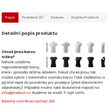
Popis
Podobné (3)
Diskuze
Značka
Praďoch
Detailní popis produktu
Chceš jinou barvu
trička?
Nahoře uvádíme
nejprodávanější barvy,
které i zpravidla držíme skladem. Pokud chceš jinou, tak
můžeš vybrat z barevného vzorníku barvu Tobě zaslíbenou a
její kód vepiš do poznámky pro prodejce (před dokončením
objednávky). Případně možno také dodatečně napsat na
info@pradoch.cz
. Budeme se snažit Ti vyjít vstříc.
Barevný vzorník se nachází ZDE.