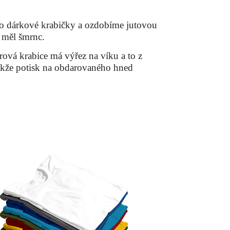
do dárkové krabičky a ozdobíme jutovou
 měl šmrnc.
ová krabice má výřez na víku a to z
takže potisk na obdarovaného hned