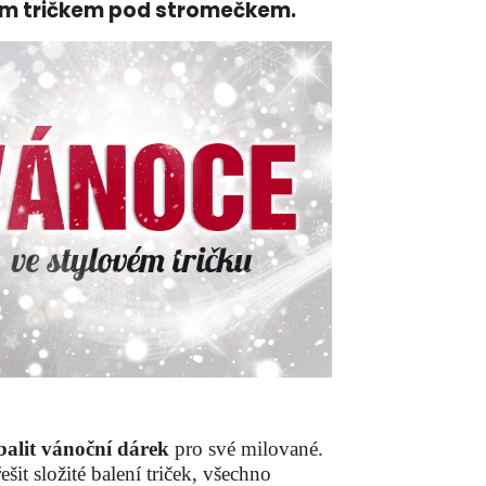
ím tričkem pod stromečkem.
balit vánoční dárek
pro své milované.
šit složité balení triček, všechno