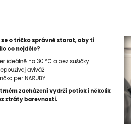
 se o tričko správně starat, aby ti
ilo co nejdéle?
er ideálně na 30 °C a bez sušičky
epoužívej aviváž
ričko per NARUBY
etrném zacházení vydrží potisk i několik
ez ztráty barevnosti.