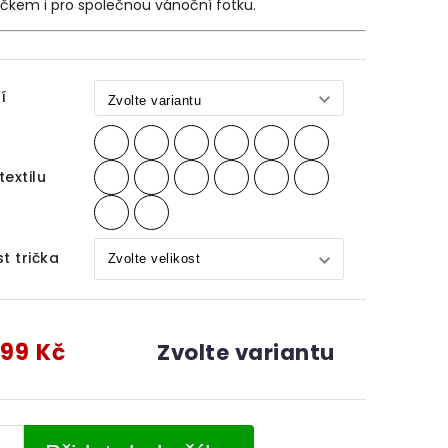
čkem i pro společnou vánoční fotku.
í
textilu
st trička
99 Kč
Zvolte variantu