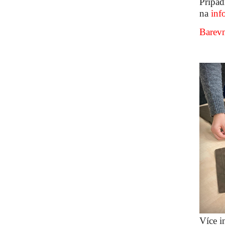
Případ
na
inf
Barevn
Více i