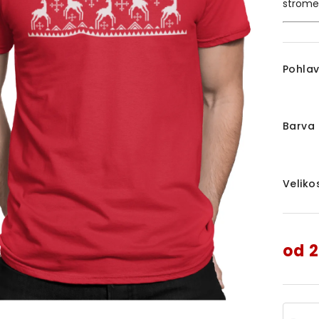
strome
Pohlav
Barva 
Veliko
od
2