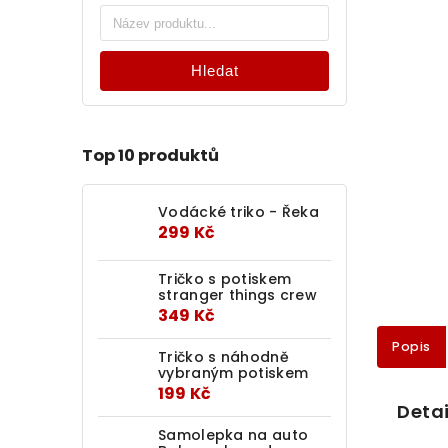
Hledat
Top 10 produktů
Vodácké triko - Řeka
299 Kč
Tričko s potiskem
stranger things crew
349 Kč
Popis
Tričko s náhodně
vybraným potiskem
199 Kč
Detai
Samolepka na auto