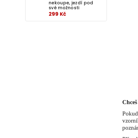
nekoupe, jezdí pod
své možnosti
299 Kč
Chceš
Pokud 
vzorní
pozná