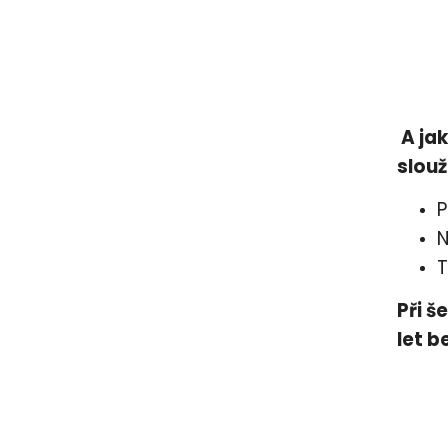
A jak
slouž
P
N
T
Při š
let b