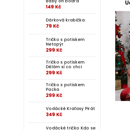
Baby on board
U
149 Kč
Dárková krabička
79 Kč
Tričko s potiskem
Netopýr
299 Kč
Tričko s potiskem
Dělám si co chci
299 Kč
Tričko s potiskem
Packa
299 Kč
Vodácké Kraťasy Pirát
349 Kč
Vodácké tričko Kdo se