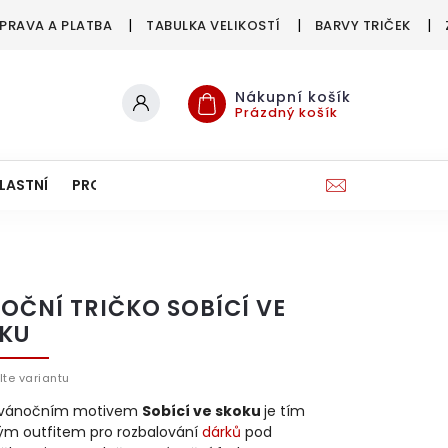
PRAVA A PLATBA
TABULKA VELIKOSTÍ
BARVY TRIČEK
Nákupní košík
Prázdný košík
LASTNÍ
PRO FIRMY & SPOLKY
OČNÍ TRIČKO SOBÍCÍ VE
KU
lte variantu
s vánočním motivem
Sobící ve skoku
je tím
ým outfitem pro rozbalování
dárků
pod