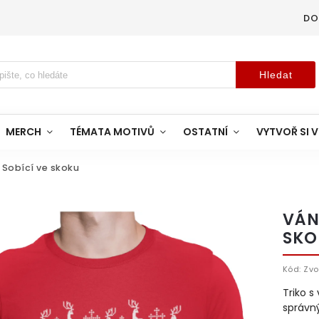
DO
Hledat
MERCH
TÉMATA MOTIVŮ
OSTATNÍ
VYTVOŘ SI V
 Sobící ve skoku
VÁN
SKO
Kód:
Zvo
Triko 
správn