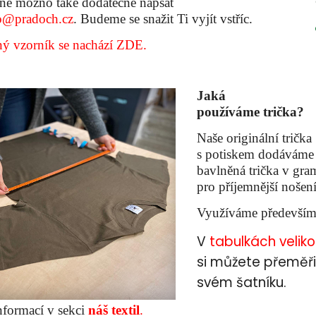
ně možno také dodatečně napsat
o@pradoch.cz
. Budeme se snažit Ti vyjít vstříc.
ý vzorník se nachází ZDE.
Jaká
používáme trička?
Naše originální trička
s potiskem dodáváme p
bavlněná trička v gr
pro příjemnější nošení
Využíváme především 
V
tabulkách
veliko
si můžete přeměřit 
svém šatníku.
nformací v sekci
náš textil
.