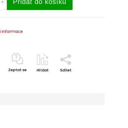
Přidat do košíku
í informace
Zeptat se
Hlídat
Sdílet