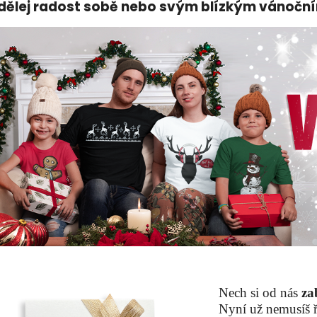
dělej radost sobě nebo svým blízkým vánočn
Nech si od nás
za
Nyní už nemusíš ře