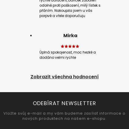
rychlé doručení, balíček zabalen
odolně proti poškození, milý lístek s
přáním. Nakoupila jsem u vás
porpvé a vřele doporučuju
Mirka
Úplná spokojenost, moc hezké a
dodáno velmi rychle
Zobrazit všechna hodnocení
ODEBÍRAT NEWSLETTER
Vložte svůj e-mail a my vám budeme zasílat informace o
nových produktech na našem e-shopu.