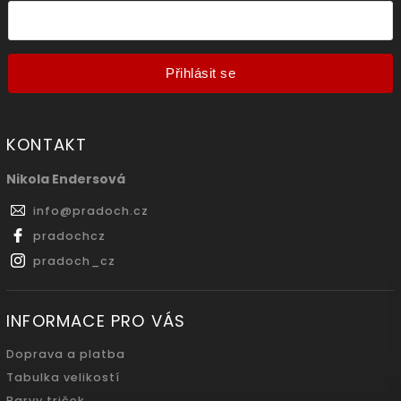
Přihlásit se
KONTAKT
Nikola Endersová
info
@
pradoch.cz
pradochcz
pradoch_cz
INFORMACE PRO VÁS
Doprava a platba
Tabulka velikostí
Barvy triček