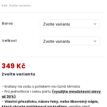
Kód:
Zvolte variantu
Barva
Velikost
349 Kč
Zvolte variantu
- Kraťasy na vodu s potiskem na různá témata.
- Pro jednotlivce i celou partu
(využijte množstevní slevy
až 30%)
.
-
Vlastní přezdívku, název řeky, nebo libovolný nápis,
který chcete potisknout na kraťasy,
vepište před