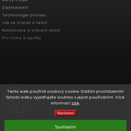
Zajímavosti
Technologie potisku
Jak se starat o textil
Reklamace a vrácení zboží
Pro firmy & spolky
Tento web používá soubory cookie. Dalším procházením
tohoto webu vyjadřujete souhlas s jejich používáním. Více
informací
zde
.
Copyright 2026
Pradoch.cz
. Všechna práva vyhrazena.
Nastavení
Vytvořil
Shoptet
| Design
Shoptak.cz.
Souhlasím