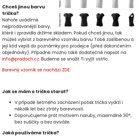
Chceš jinou barvu
trička?
Nahoře uvádíme
nejprodávanější barvy,
které i zpravidla držíme skladem. Pokud chceš jinou, tak
můžeš vybrat z barevného vzorníku barvu Tobě zaslíbenou a
její kód vepiš do poznámky pro prodejce (před dokončením
objednávky). Případně možno také dodatečně napsat na
info@pradoch.cz
. Budeme se snažit Ti vyjít vstříc.
Barevný vzorník se nachází ZDE.
Jak se mám o trička starat?
V případě šetrného zacházení potisk trička vydrží i
několik let bez ztráty barevnosti.
Doporučujeme prát motivem naruby, maximálně 30°,
bez sušičky a bez aviváže.
Jaká používáme trička?