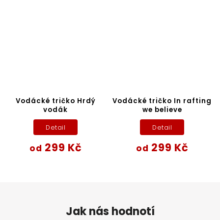
Vodácké tričko Hrdý
Vodácké tričko In rafting
vodák
we believe
Detail
Detail
299 Kč
299 Kč
od
od
Jak nás hodnotí