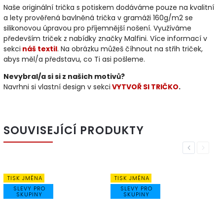
Naše originální trička s potiskem dodáváme pouze na kvalitní
a lety prověřená bavlněná trička v gramáži 160g/m2 se
silikonovou úpravou pro příjemnější nošení. Využíváme
především triček z nabídky značky Malfini. Více informací v
sekci
náš textil
. Na obrázku můžeš číhnout na střih triček,
abys měl/a představu, co Ti asi pošleme.
Nevybral/a si si z našich motivů?
Navrhni si vlastní design v sekci
VYTVOŘ SI TRIČKO
.
SOUVISEJÍCÍ PRODUKTY
Previous
Next
TISK JMÉNA
TISK JMÉNA
SLEVY PRO
SLEVY PRO
SKUPINY
SKUPINY