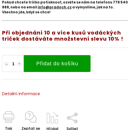
Pokud chcete tričko potisknout
, ozvěte se nám na telefonu
778 540
888
, nebo na email
info@pradoch.cz
a vymyslíme, jak na to.
Všechno jde, když se chce!
Při objednání 10 a více kusů vodáckých
triček dostáváte množstevní slevu 10% !
Přidat do košíku
Detailní informace
Tisk
Zeptat se
Hlídat
Sdílet