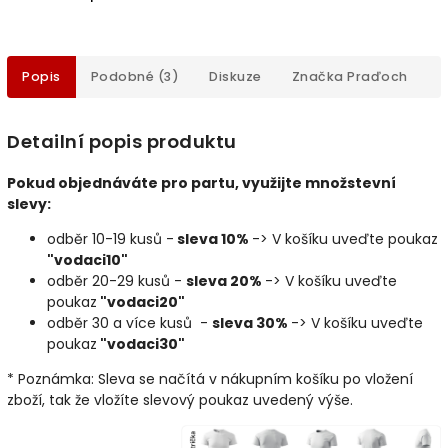
Popis
Podobné (3)
Diskuze
Značka
Praďoch
Detailní popis produktu
Pokud objednáváte pro partu, využijte množstevní
slevy:
odběr 10-19 kusů -
sleva 10%
-> V košíku uveďte poukaz
"vodaci10"
odběr 20-29 kusů -
sleva 20%
-> V košíku uveďte
poukaz
"vodaci20"
odběr 30 a více kusů -
sleva 30%
-> V košíku uveďte
poukaz
"vodaci30"
* Poznámka: Sleva se načítá v nákupním košíku po vložení
zboží, tak že vložíte slevový poukaz uvedený výše.