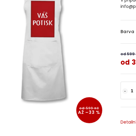
V přípa
info@p
Barva
od 599
od
3
od 599 Kč
AŽ –33 %
Detailn