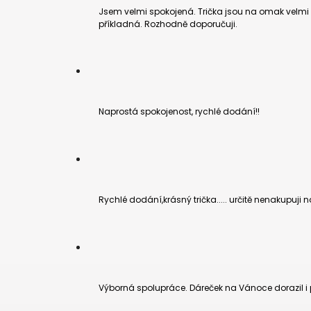
Jsem velmi spokojená. Trička jsou na omak velmi 
příkladná. Rozhodně doporučuji.
Naprostá spokojenost, rychlé dodání!!
Rychlé dodání,krásný trička..... určitě nenakupuji na
Výborná spolupráce. Dáreček na Vánoce dorazil i 