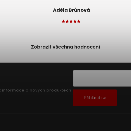
Adéla Brůnová
Zobrazit všechna hodnocení
t informace o nových produktech
Přihlásit se