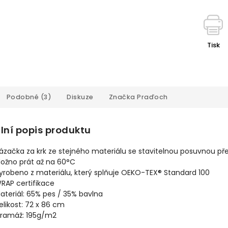
Tisk
Podobné (3)
Diskuze
Značka
Praďoch
lní popis produktu
ázačka za krk ze stejného materiálu se stavitelnou posuvnou př
ožno prát až na 60°C
yrobeno z materiálu, který splňuje OEKO-TEX® Standard 100
RAP certifikace
ateriál: 65% pes / 35% bavlna
elikost: 72 x 86 cm
ramáž: 195g/m2