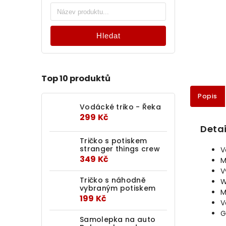
Hledat
Top 10 produktů
Popis
Vodácké triko - Řeka
299 Kč
Detai
Tričko s potiskem
stranger things crew
V
349 Kč
M
V
Tričko s náhodně
W
vybraným potiskem
M
199 Kč
V
G
Samolepka na auto