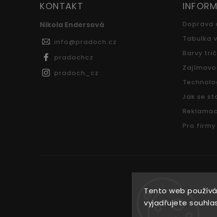
KONTAKT
INFORM
Nikola Endersová
Doprava 
Tabulka v
info
@
pradoch.cz
Barvy tri
pradochcz
Zajímavo
pradoch_cz
Technolo
Jak se sta
Reklamac
Pro firmy
Tento web používá
vyjadřujete souhlas