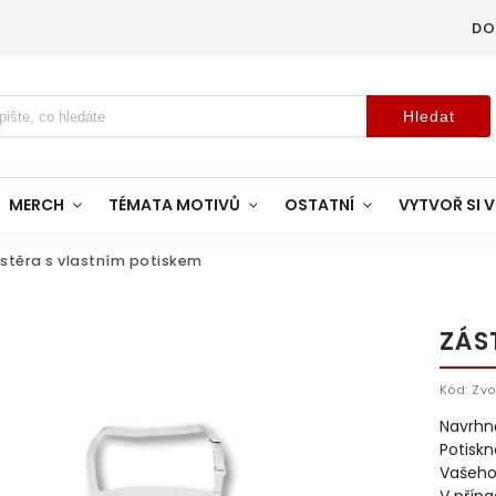
DO
Hledat
MERCH
TÉMATA MOTIVŮ
OSTATNÍ
VYTVOŘ SI V
stěra s vlastním potiskem
ZÁS
Kód:
Zvo
Navrhně
Potiskn
Vašeho