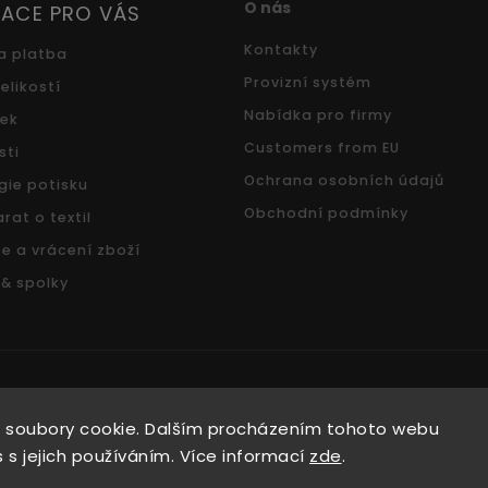
O nás
ACE PRO VÁS
Kontakty
a platba
Provizní systém
elikostí
Nabídka pro firmy
ček
Customers from EU
sti
Ochrana osobních údajů
gie potisku
Obchodní podmínky
rat o textil
e a vrácení zboží
 & spolky
Copyright 2026
Pradoch.cz
. Všechna práva vyhrazena.
 soubory cookie. Dalším procházením tohoto webu
Vytvořil
Shoptet
| Design
Shoptak.cz.
 s jejich používáním. Více informací
zde
.