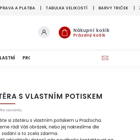
PRAVA A PLATBA
TABULKA VELIKOSTÍ
BARVY TRIČEK
Nákupní košík
Prázdný košík
LASTNÍ
PRO FIRMY & SPOLKY
TĚRA S VLASTNÍM POTISKEM
lte variantu
te si zástěru s vlastním potiskem u Praďocha.
eme rádi Váš obrázek, nebo jej nakreslíme dle
 zadání a to zcela zdarma.