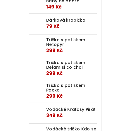
Baby on board
149 Kč
Dárková krabička
79 Kč
Tričko s potiskem
Netopýr
299 Kč
Tričko s potiskem
Dělám si co chci
299 Kč
Tričko s potiskem
Packa
299 Kč
Vodácké Kraťasy Pirát
349 Kč
Vodácké tričko Kdo se