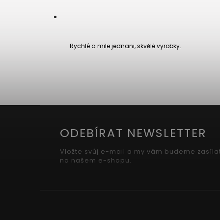
Rychlé a mile jednani, skvělé vyrobky.
ODEBÍRAT NEWSLETTER
Vložte svůj e-mail a my vám budeme zasíla
na našem e-shopu.