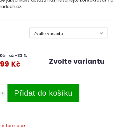
dě jakýchkoliv dotazů nás neváhejte kontaktovat na
radoch.cz.
 Kč
až –33 %
Zvolte variantu
99 Kč
Přidat do košíku
í informace