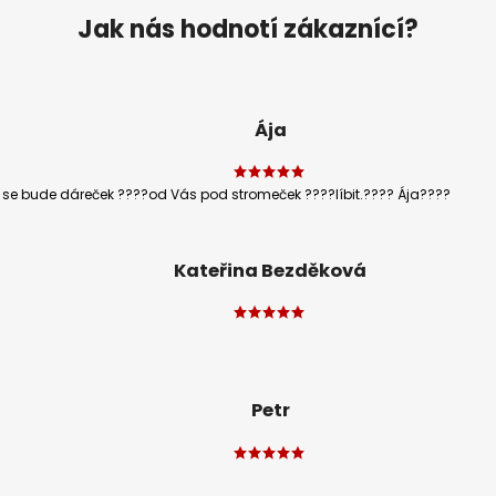
Jak nás hodnotí zákaznící?
Ája
že se bude dáreček ????od Vás pod stromeček ????líbit.???? Ája????
Kateřina Bezděková
Petr