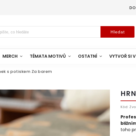
DO
Hledat
MERCH
TÉMATA MOTIVŮ
OSTATNÍ
VYTVOŘ SI V
nek s potiskem Za barem
HRN
Kód:
Zvo
Profes
bližní
toho p