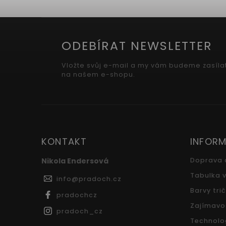
ODEBÍRAT NEWSLETTER
Vložte svůj e-mail a my vám budeme zasíla
na našem e-shopu.
KONTAKT
INFORM
Nikola Endersová
Doprava 
Tabulka v
info
@
pradoch.cz
Barvy tri
pradochcz
Zajímavo
pradoch_cz
Technolo