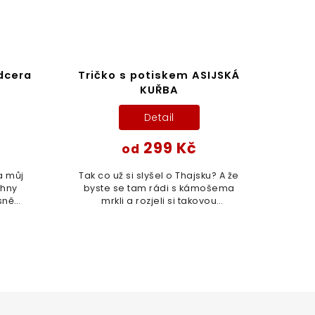
dcera
Tričko s potiskem ASIJSKÁ
KUŘBA
Detail
299 Kč
od
a můj
Tak co už si slyšel o Thajsku? A že
chny
byste se tam rádi s kámošema
asně
mrkli a rozjeli si takovou
a jaká
soukromou Pařbu v Bangkoku
te na
nebo spíš v Pattaye? ;) A jakže se
tam v té cizině budeš...