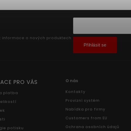
t informace o nových produktech
Přihlásit se
O nás
ACE PRO VÁS
Kontakty
a platba
Provizní systém
elikostí
Nabídka pro firmy
ček
Customers from EU
sti
Ochrana osobních údajů
gie potisku