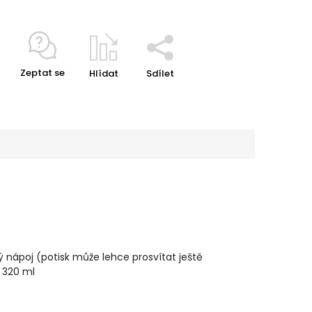
Zeptat se
Hlídat
Sdílet
ý nápoj (potisk může lehce prosvítat ještě
m 320 ml