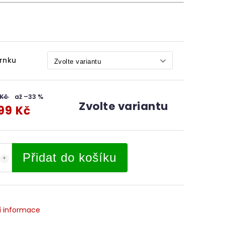
rnku
 Kč
až –33 %
Zvolte variantu
99 Kč
Přidat do košíku
í informace