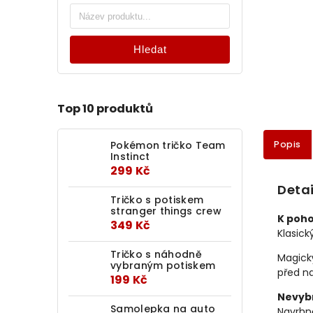
Hledat
Top 10 produktů
Popis
Pokémon tričko Team
Instinct
299 Kč
Detai
Tričko s potiskem
stranger things crew
K poh
349 Kč
Klasick
Tričko s náhodně
Magický
vybraným potiskem
před na
199 Kč
Nevybr
Samolepka na auto
Navrhně