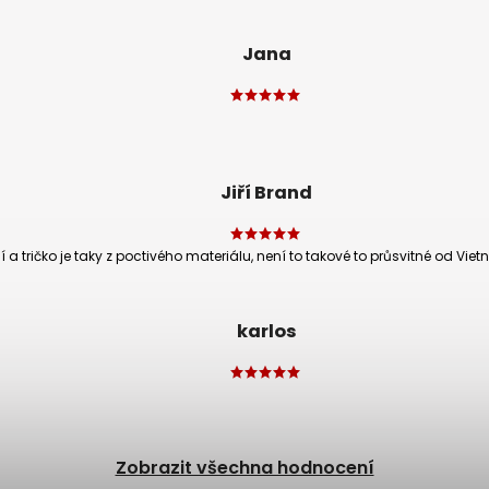
Jana
Jiří Brand
í a tričko je taky z poctivého materiálu, není to takové to průsvitné od Vie
karlos
Zobrazit všechna hodnocení