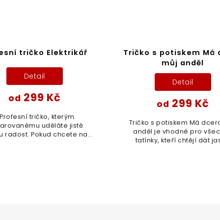
esní tričko Elektrikář
Tričko s potiskem Má 
můj anděl
Detail
Detail
299 Kč
od
299 Kč
od
 Profesní tričko, kterým
Tričko s potiskem Má dcer
arovanému uděláte jistě
anděl je vhodné pro vše
u radost. Pokud chcete na
tatínky, kteří chtějí dát j
ko přidat jméno, či nějaký
najevo, kdo je tady pánem 
nápis, tak napište na
jsou pravidla. Pokud chce
@pradoch.cz, a společně
tričko přidat jméno,...
vymyslíme,...