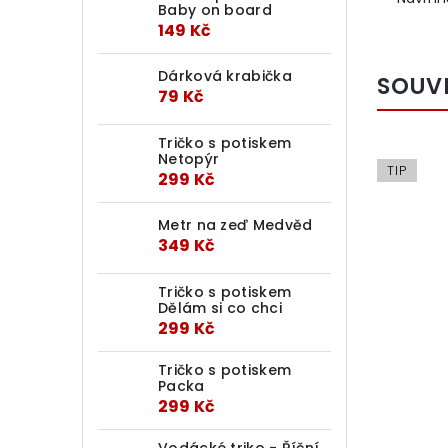
Baby on board
149 Kč
Dárková krabička
SOUV
79 Kč
Tričko s potiskem
Netopýr
TIP
299 Kč
Metr na zeď Medvěd
349 Kč
Tričko s potiskem
Dělám si co chci
299 Kč
Tričko s potiskem
Packa
299 Kč
Vodácké triko - Říční