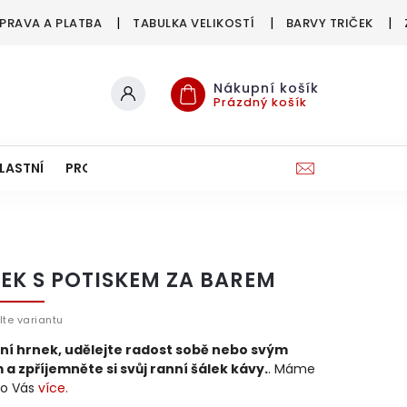
PRAVA A PLATBA
TABULKA VELIKOSTÍ
BARVY TRIČEK
Nákupní košík
Prázdný košík
LASTNÍ
PRO FIRMY & SPOLKY
EK S POTISKEM ZA BAREM
lte variantu
ní hrnek, u
dělejte radost sobě nebo svým
m a zpříjemněte si svůj ranní šálek kávy.
.
Máme
ro Vás
více.