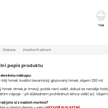
Tisk
Diskuze
Značka
Praďoch
lní popis produktu
odovému nákupu:
ý bílý hrnek: kvalitní keramický glazovaný hrnek, objem 320 ml
 hrnek: Hrnek je tmavý, potisk není vidět, dokud se nenalije hork
litím nápoje - při důkladném prohlédnutí lehce vidět je). Obje
ali jste si z našich motivů?
te si vlastní design v sekci
VYTVOŘ SI VLASTNÍ