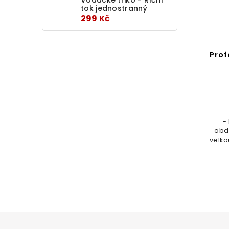
tok jednostranný
299 Kč
Prof
-
obd
velko
trič
info