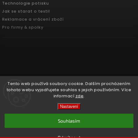
Technologie potisku
Jak se starat o textil
Reklamace a vrácení zboží
Pro firmy & spolky
Tento web používá soubory cookie. Dalším procházením
tohoto webu vyjadřujete souhlas s jejich používáním. Více
informací
zde
.
Copyright 2026
Pradoch.cz
. Všechna práva vyhrazena.
Nastavení
Vytvořil
Shoptet
| Design
Shoptak.cz.
Souhlasím
Odmítnout