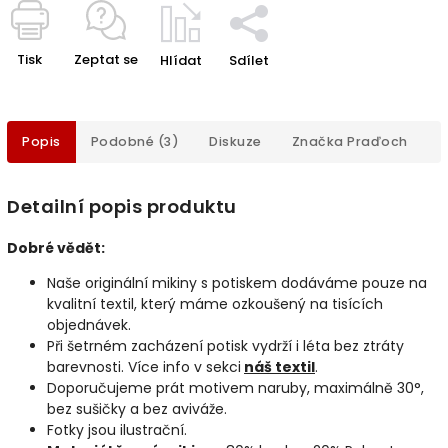
Tisk
Zeptat se
Hlídat
Sdílet
Popis
Podobné (3)
Diskuze
Značka
Praďoch
Detailní popis produktu
Dobré vědět:
Naše originální mikiny s potiskem dodáváme pouze na
kvalitní textil, který máme ozkoušený na tisících
objednávek.
Při šetrném zacházení potisk vydrží i léta bez ztráty
barevnosti. Více info v sekci
náš textil
.
Doporučujeme prát motivem naruby, maximálně 30°,
bez sušičky a bez aviváže.
Fotky jsou ilustrační.