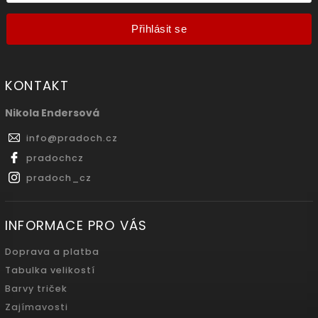
Přihlásit se
KONTAKT
Nikola Endersová
info
@
pradoch.cz
pradochcz
pradoch_cz
INFORMACE PRO VÁS
Doprava a platba
Tabulka velikostí
Barvy triček
Zajímavosti