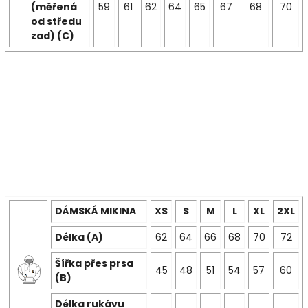
(měřená
59
61
62
64
65
67
68
70
od středu
zad) (C)
DÁMSKÁ MIKINA
XS
S
M
L
XL
2XL
Délka (A)
62
64
66
68
70
72
Šířka přes prsa
45
48
51
54
57
60
(B)
Délka rukávu