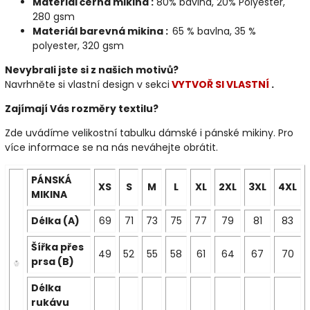
Materiál černá mikina :
80% bavlna, 20% Polyester,
280 gsm
Materiál barevná mikina :
65 % bavlna, 35 %
polyester, 320 gsm
Nevybrali jste si z našich motivů?
Navrhněte si vlastní design v sekci
VYTVOŘ SI VLASTNÍ
.
Zajímají Vás rozměry textilu?
Zde uvádíme velikostní tabulku dámské i pánské mikiny. Pro
více informace se na nás neváhejte obrátit.
PÁNSKÁ
XS
S
M
L
XL
2XL
3XL
4XL
MIKINA
Délka (A)
69
71
73
75
77
79
81
83
Šířka přes
49
52
55
58
61
64
67
70
prsa (B)
Délka
rukávu