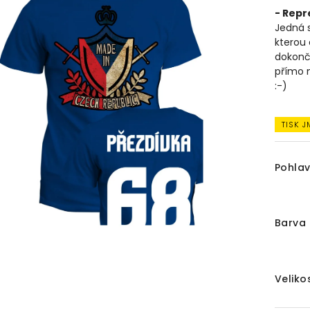
- Repr
Jedná s
kterou 
dokonč
přímo 
:-)
TISK 
Pohlav
Barva 
Veliko