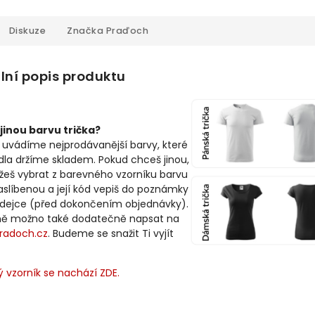
Diskuze
Značka
Praďoch
lní popis produktu
jinou barvu trička?
 uvádíme nejprodávanější barvy, které
idla držíme skladem. Pokud chceš jinou,
žeš vybrat z barevného vzorníku barvu
slíbenou a její kód vepiš do poznámky
odejce (před dokončením objednávky).
ně možno také dodatečně napsat na
radoch.cz
. Budeme se snažit Ti vyjít
 vzorník se nachází ZDE.