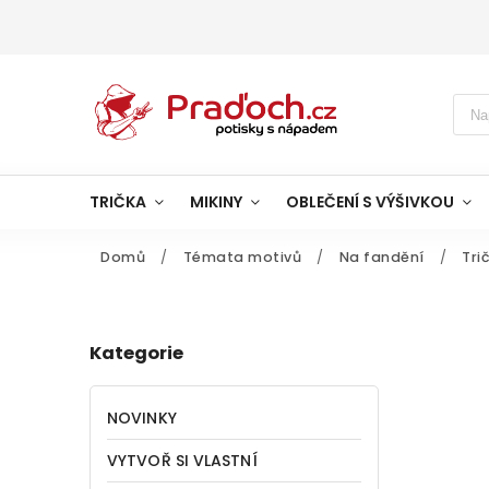
TRIČKA
MIKINY
OBLEČENÍ S VÝŠIVKOU
Domů
/
Témata motivů
/
Na fandění
/
Tri
Kategorie
NOVINKY
VYTVOŘ SI VLASTNÍ