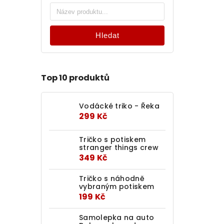
Hledat
Top 10 produktů
Vodácké triko - Řeka
299 Kč
Tričko s potiskem
stranger things crew
349 Kč
Tričko s náhodně
vybraným potiskem
199 Kč
Samolepka na auto