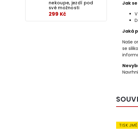
nekoupe, jezdí pod
Jak se
své možnosti
299 Kč
V
D
Jaká p
Naše or
se sili
informa
Nevybr
Navrhni
SOUV
TISK JM