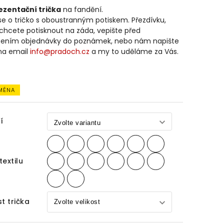
ezentační trička
na fandění.
e o tričko s oboustranným potiskem. Přezdívku,
chcete potisknout na záda, vepište před
ením objednávky do poznámek, nebo nám napište
na email
info@pradoch.cz
a my to uděláme za Vás.
JMÉNA
í
textilu
st trička