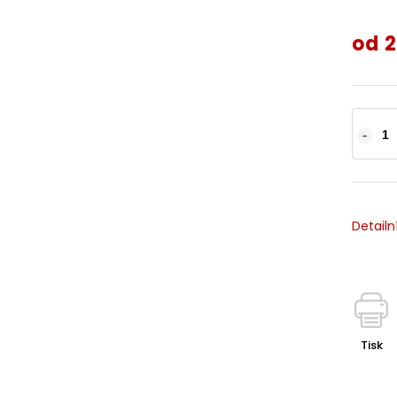
od
2
Detailn
Tisk