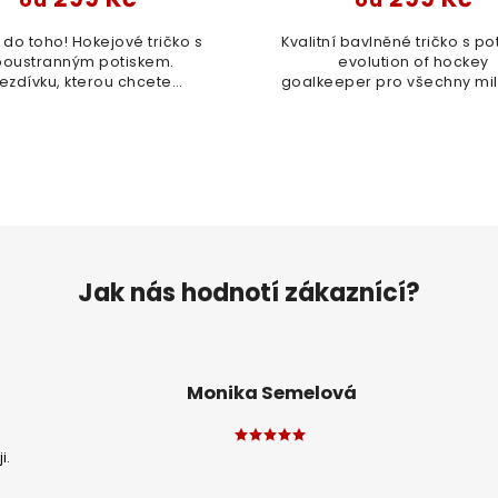
od
od
 do toho! Hokejové tričko s
Kvalitní bavlněné tričko s p
oustranným potiskem.
evolution of hockey
ezdívku, kterou chcete
goalkeeper pro všechny mil
nout na záda, vepište před
tohoto sportu. Chcete do
ončením objednávky do
připsat přezdívku? Klíďo! 
ámek, nebo nám napište
napsat na info@pradoch.cz
přímo na...
Jak nás hodnotí zákaznící?
Monika Semelová
i.