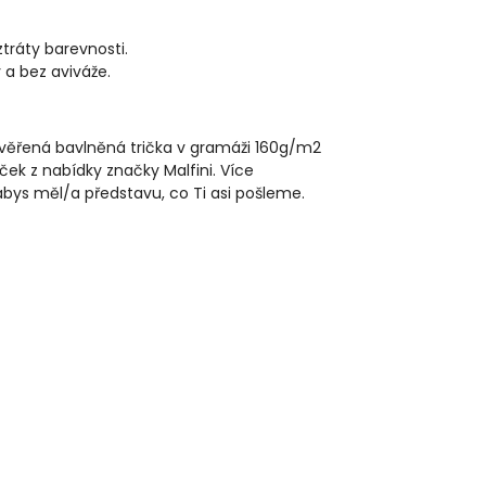
ztráty barevnosti.
 a bez aviváže.
rověřená bavlněná trička v gramáži 160g/m2
ček z nabídky značky Malfini. Více
 abys měl/a představu, co Ti asi pošleme.