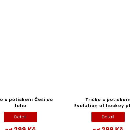
ko s potiskem Češi do
Tričko s potiske
toho
Evolution of hockey p
Detail
Detail
299 Kč
299 Kč