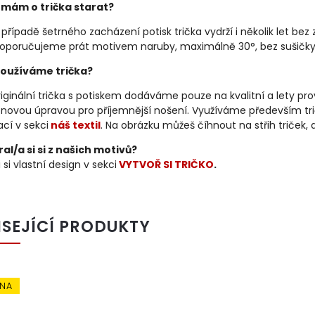
 mám o trička starat?
 případě šetrného zacházení potisk trička vydrží i několik let bez 
oporučujeme prát motivem naruby, maximálně 30°, bez sušičky
oužíváme trička?
iginální trička s potiskem dodáváme pouze na kvalitní a lety p
konovou úpravou pro příjemnější nošení. Využíváme především tri
cí v sekci
náš textil
. Na obrázku můžeš číhnout na střih triček,
al/a si si z našich motivů?
 si vlastní design v sekci
VYTVOŘ SI TRIČKO
.
ISEJÍCÍ PRODUKTY
ÉNA