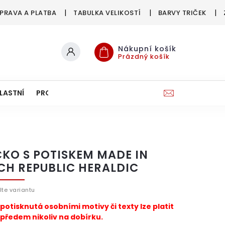
PRAVA A PLATBA
TABULKA VELIKOSTÍ
BARVY TRIČEK
Nákupní košík
Prázdný košík
LASTNÍ
PRO FIRMY & SPOLKY
ČKO S POTISKEM MADE IN
CH REPUBLIC HERALDIC
lte variantu
 potisknutá osobními motivy či texty lze platit
předem nikoliv na dobírku.