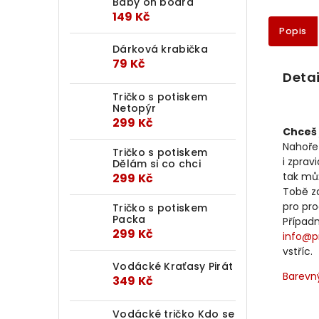
Baby on board
149 Kč
Popis
Dárková krabička
79 Kč
Detai
Tričko s potiskem
Netopýr
299 Kč
Chceš 
Nahoře
Tričko s potiskem
i zprav
Dělám si co chci
tak mů
299 Kč
Tobě za
pro pr
Tričko s potiskem
Packa
Případ
299 Kč
info@p
vstříc.
Vodácké Kraťasy Pirát
Barevný
349 Kč
Vodácké tričko Kdo se