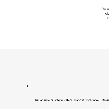
- Češi
ob
Př
potisk
dok
pozn
Trička udělali všem velkou radost. Jste skvělí! Děkuj