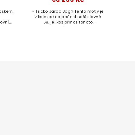
od
otiskem
- Tričko Jarda Jágr! Tento motiv je
z kolekce na počest naší slavné
ovníky
68, jelikož přínos tohoto
zadu
nenahraditelného hráče je zkrátka
Stačí
neuvěřitelný a touto sérií chceme
 a...
vzdát hold...