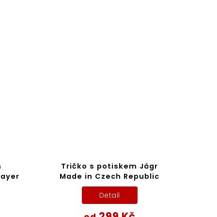
m
Tričko s potiskem Jágr
layer
Made in Czech Republic
Detail
299 Kč