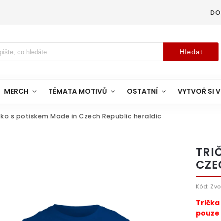
DO
Hledat
MERCH
TÉMATA MOTIVŮ
OSTATNÍ
VYTVOŘ SI V
čko s potiskem Made in Czech Republic heraldic
TRI
CZE
Kód:
Zvo
Trička
pouze 