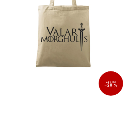
249 Kč
–20 %