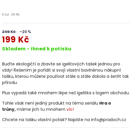
Kód:
3846
249 Kč
–20 %
199 Kč
Skladem - ihned k potisku
Buďte ekologičtí a zbavte se igelitových tašek jednou pro
vždy! Řešením je pořídit si svojí vlastní bavlněnou nákupní
tašku, kterou můžete používat stále a stále dokola a šetřit tak
přírodu.
Plus vypadá také mnohem lépe než igelitka s logem obchodu.
Tohle však není jediný produkt na téma seriálu
Hra o
trůny,
máme jich tu mnohem
víc!
Chcete na tašku vlastní potisk? Napište na info@pradoch.cz